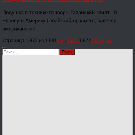
Подушка в технике пэчворк. Гавайский квилт. В
Европу и Америку Гавайский орнамент, завезли
американские...
Страница 1 872 из 1 881
«
«
...
1 871
1 872
1 873
...
»
»
Найти: