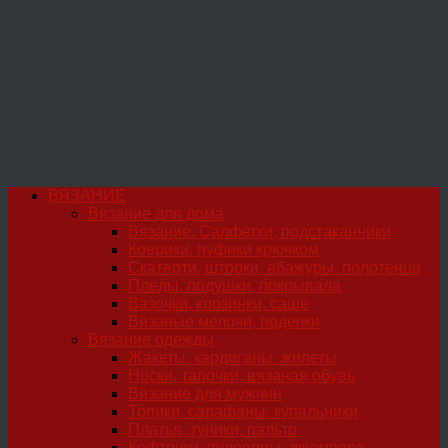
ВЯЗАНИЕ
Вязание для дома
Вязание. Салфетки, подстаканники
Коврики, пуфики крючком
Скатерти, шторки, абажуры, полотенца
Пледы, подушки, покрывала
Вазочки, корзинки, саше
Вязаные мелочи, поделки
Вязание одежды
Жакеты, кардиганы, жилеты
Носки, тапочки, вязаная обувь
Вязание для мужчин
Топики, сарафаны, купальники
Платья, туники, пальто
Кофточки, пуловеры, джемпера