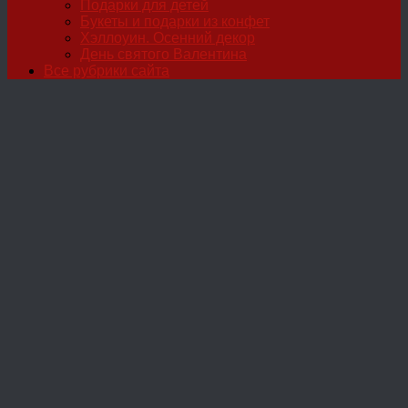
Подарки для детей
Букеты и подарки из конфет
Хэллоуин. Осенний декор
День святого Валентина
Все рубрики сайта