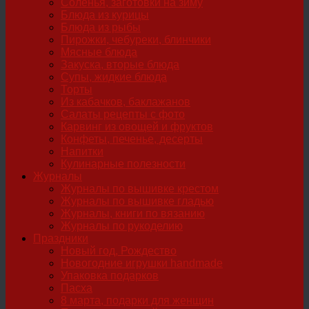
Соленья, заготовки на зиму
Блюда из курицы
Блюда из рыбы
Пирожки, чебуреки, блинчики
Мясные блюда
Закуска, вторые блюда
Супы, жидкие блюда
Торты
Из кабачков, баклажанов
Салаты рецепты с фото
Карвинг из овощей и фруктов
Конфеты, печенье, десерты
Напитки
Кулинарные полезности
Журналы
Журналы по вышивке крестом
Журналы по вышивке гладью
Журналы, книги по вязанию
Журналы по рукоделию
Праздники
Новый год, Рождество
Новогодние игрушки handmade
Упаковка подарков
Пасха
8 марта, подарки для женщин