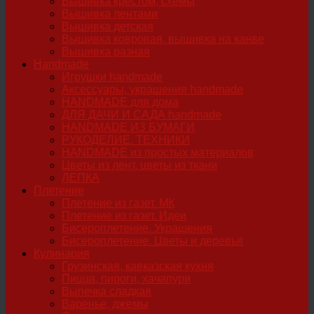
Вышивка крестом, схемы
Вышивка лентами
Вышивка детская
Вышивка ковровая, вышивка на канве
Вышивка разная
Handmade
Игрушки handmade
Аксессуары, украшения handmade
HANDMADE для дома
ДЛЯ ДАЧИ И САДА handmade
HANDMADE ИЗ БУМАГИ
РУКОДЕЛИЕ. ТЕХНИКИ
HANDMADE из простых материалов
Цветы из лент, цветы из ткани
ЛЕПКА
Плетение
Плетение из газет. МК
Плетение из газет. Идеи
Бисероплетение. Украшения
Бисероплетение. Цветы и деревья
Кулинария
Грузинская, кавказская кухня
Пицца, пироги, хачапури
Выпечка сладкая
Варенье, джемы