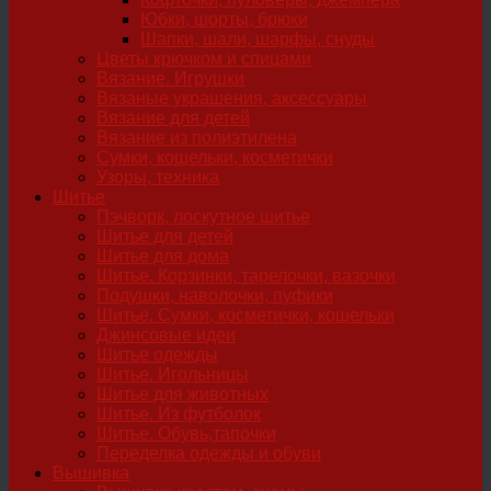
Юбки, шорты, брюки
Шапки, шали, шарфы, снуды
Цветы крючком и спицами
Вязание. Игрушки
Вязаные украшения, аксессуары
Вязание для детей
Вязание из полиэтилена
Сумки, кошельки, косметички
Узоры, техника
Шитье
Пэчворк, лоскутное шитье
Шитье для детей
Шитье для дома
Шитье. Корзинки, тарелочки, вазочки
Подушки, наволочки, пуфики
Шитье. Сумки, косметички, кошельки
Джинсовые идеи
Шитье одежды
Шитье. Игольницы
Шитье для животных
Шитье. Из футболок
Шитье. Обувь,тапочки
Переделка одежды и обуви
Вышивка