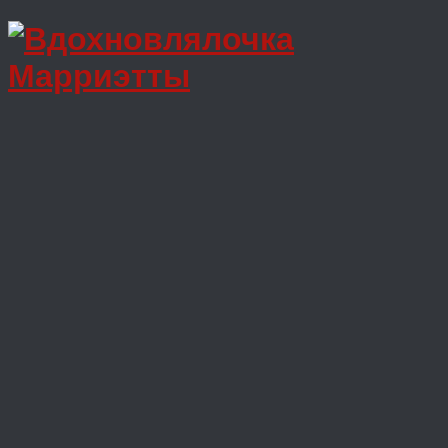
Перейти
к
содержимому