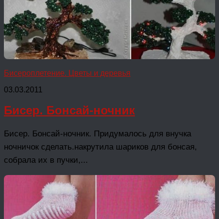
Бисероплетение. Цветы и деревья
03.03.2011
Бисер. Бонсай-ночник
Бисер. Бонсай-ночник. Придумалось для внучка
ночничок сделать.накрутила шариков для бонсая,
собрала их в пучки,...