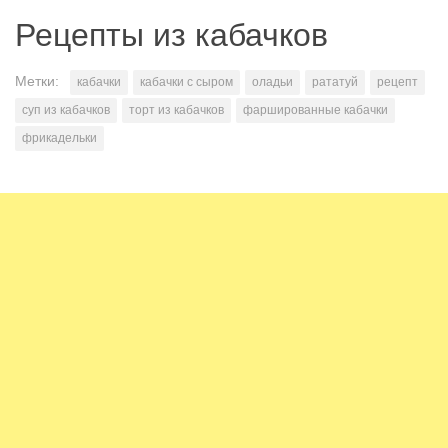
Рецепты из кабачков
Метки:
кабачки
кабачки с сыром
оладьи
рататуй
рецепт
суп из кабачков
торт из кабачков
фаршированные кабачки
фрикадельки