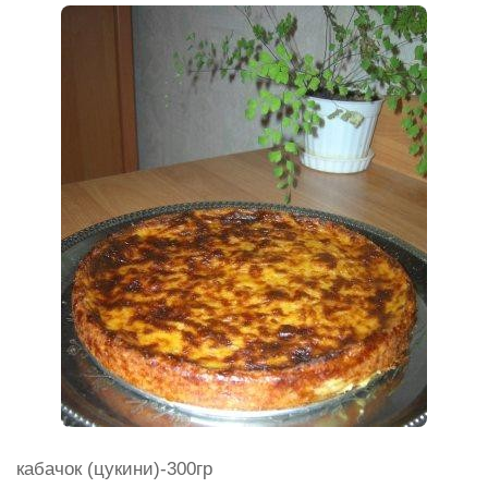
кабачок (цукини)-300гр