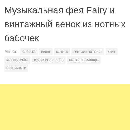
Музыкальная фея Fairy и
винтажный венок из нотных
бабочек
Метки:
бабочка
венок
винтаж
винтажный венок
джут
мастер-класс
музыкальная фея
нотные страницы
фея музыки