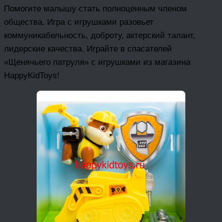
Помогите малышу стать полноценным членом
общества. Игра с игрушками разовьет
коммуникабельность, доброту, актерский талант,
лидерские качества. Играйте в спасателей
«Щенячьего патруля» с игрушками из магазина
HappyKidToys!