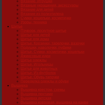
Вязание. Игрушки
Вязаные украшения, аксессуары
Вязание для детей
Вязание из полиэтилена
Сумки, кошельки, косметички
Узоры, техника
Шитье
Пэчворк, лоскутное шитье
Шитье для детей
Шитье для дома
Шитье. Корзинки, тарелочки, вазочки
Подушки, наволочки, пуфики
Шитье. Сумки, косметички, кошельки
Джинсовые идеи
Шитье одежды
Шитье. Игольницы
Шитье для животных
Шитье. Из футболок
Шитье. Обувь,тапочки
Переделка одежды и обуви
Вышивка
Вышивка крестом, схемы
Вышивка лентами
Вышивка детская
Вышивка ковровая, вышивка на канве