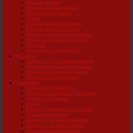
Мясные блюда
Закуска, вторые блюда
Супы, жидкие блюда
Торты
Из кабачков, баклажанов
Салаты рецепты с фото
Карвинг из овощей и фруктов
Конфеты, печенье, десерты
Напитки
Кулинарные полезности
Журналы
Журналы по вышивке крестом
Журналы по вышивке гладью
Журналы, книги по вязанию
Журналы по рукоделию
Праздники
Новый год, Рождество
Новогодние игрушки handmade
Упаковка подарков
Пасха
8 марта, подарки для женщин
Подарки для детей
Букеты и подарки из конфет
Хэллоуин. Осенний декор
День святого Валентина