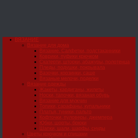
ВЯЗАНИЕ
Вязание для дома
Вязание. Салфетки, подстаканники
Коврики, пуфики крючком
Скатерти, шторки, абажуры, полотенца
Пледы, подушки, покрывала
Вазочки, корзинки, саше
Вязаные мелочи, поделки
Вязание одежды
Жакеты, кардиганы, жилеты
Носки, тапочки, вязаная обувь
Вязание для мужчин
Топики, сарафаны, купальники
Платья, туники, пальто
Кофточки, пуловеры, джемпера
Юбки, шорты, брюки
Шапки, шали, шарфы, снуды
Цветы крючком и спицами