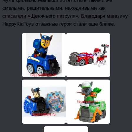
мультфильме. Малыши хотят стать такими же
смелыми, решительными, находчивыми как
спасатели «Щенячьего патруля». Благодаря магазину
HappyKidToys отважные герои стали еще ближе.