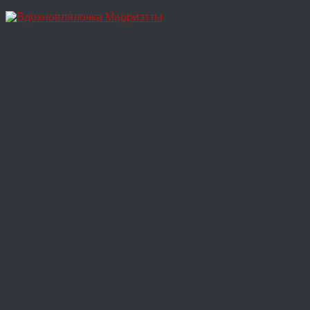
Перейти
к
содержимому