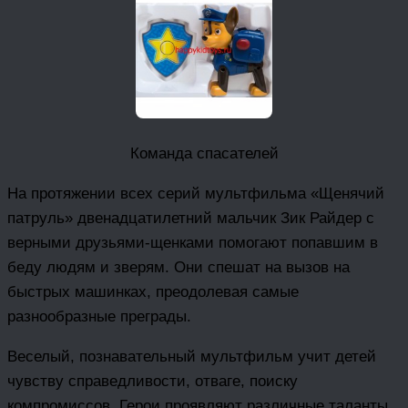
Команда спасателей
На протяжении всех серий мультфильма «Щенячий
патруль» двенадцатилетний мальчик Зик Райдер с
верными друзьями-щенками помогают попавшим в
беду людям и зверям. Они спешат на вызов на
быстрых машинках, преодолевая самые
разнообразные преграды.
Веселый, познавательный мультфильм учит детей
чувству справедливости, отваге, поиску
компромиссов. Герои проявляют различные таланты,