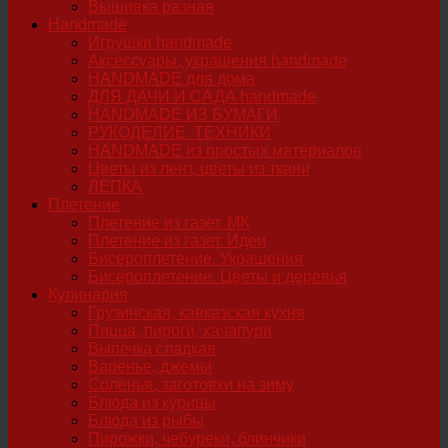
Вышивка разная
Handmade
Игрушки handmade
Аксессуары, украшения handmade
HANDMADE для дома
ДЛЯ ДАЧИ И САДА handmade
HANDMADE ИЗ БУМАГИ
РУКОДЕЛИЕ. ТЕХНИКИ
HANDMADE из простых материалов
Цветы из лент, цветы из ткани
ЛЕПКА
Плетение
Плетение из газет. МК
Плетение из газет. Идеи
Бисероплетение. Украшения
Бисероплетение. Цветы и деревья
Кулинария
Грузинская, кавказская кухня
Пицца, пироги, хачапури
Выпечка сладкая
Варенье, джемы
Соленья, заготовки на зиму
Блюда из курицы
Блюда из рыбы
Пирожки, чебуреки, блинчики