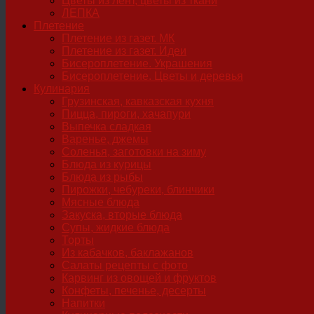
Цветы из лент, цветы из ткани
ЛЕПКА
Плетение
Плетение из газет. МК
Плетение из газет. Идеи
Бисероплетение. Украшения
Бисероплетение. Цветы и деревья
Кулинария
Грузинская, кавказская кухня
Пицца, пироги, хачапури
Выпечка сладкая
Варенье, джемы
Соленья, заготовки на зиму
Блюда из курицы
Блюда из рыбы
Пирожки, чебуреки, блинчики
Мясные блюда
Закуска, вторые блюда
Супы, жидкие блюда
Торты
Из кабачков, баклажанов
Салаты рецепты с фото
Карвинг из овощей и фруктов
Конфеты, печенье, десерты
Напитки