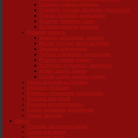
Коврики, пуфики крючком
Скатерти, шторки, абажуры, полотенца
Пледы, подушки, покрывала
Вазочки, корзинки, саше
Вязаные мелочи, поделки
Вязание одежды
Жакеты, кардиганы, жилеты
Носки, тапочки, вязаная обувь
Вязание для мужчин
Топики, сарафаны, купальники
Платья, туники, пальто
Кофточки, пуловеры, джемпера
Юбки, шорты, брюки
Шапки, шали, шарфы, снуды
Цветы крючком и спицами
Вязание. Игрушки
Вязаные украшения, аксессуары
Вязание для детей
Вязание из полиэтилена
Сумки, кошельки, косметички
Узоры, техника
Шитье
Пэчворк, лоскутное шитье
Шитье для детей
Шитье для дома