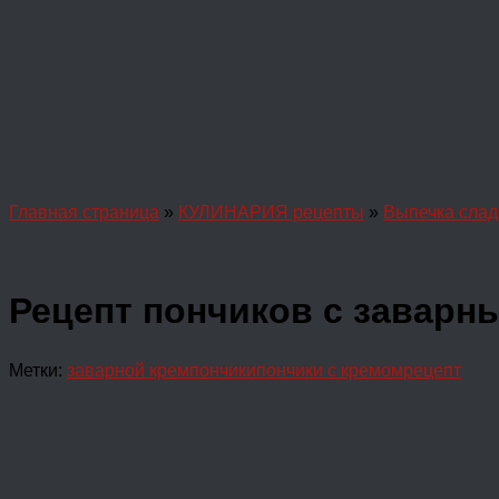
Главная страница
»
КУЛИНАРИЯ рецепты
»
Выпечка слад
Рецепт пончиков с заварн
Метки:
заварной крем
пончики
пончики с кремом
рецепт