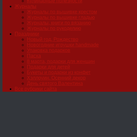
Кулинарные полезности
Журналы
Журналы по вышивке крестом
Журналы по вышивке гладью
Журналы, книги по вязанию
Журналы по рукоделию
Праздники
Новый год, Рождество
Новогодние игрушки handmade
Упаковка подарков
Пасха
8 марта, подарки для женщин
Подарки для детей
Букеты и подарки из конфет
Хэллоуин. Осенний декор
День святого Валентина
Все рубрики сайта