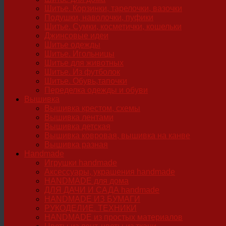
Шитье. Корзинки, тарелочки, вазочки
Подушки, наволочки, пуфики
Шитье. Сумки, косметички, кошельки
Джинсовые идеи
Шитье одежды
Шитье. Игольницы
Шитье для животных
Шитье. Из футболок
Шитье. Обувь,тапочки
Переделка одежды и обуви
Вышивка
Вышивка крестом, схемы
Вышивка лентами
Вышивка детская
Вышивка ковровая, вышивка на канве
Вышивка разная
Handmade
Игрушки handmade
Аксессуары, украшения handmade
HANDMADE для дома
ДЛЯ ДАЧИ И САДА handmade
HANDMADE ИЗ БУМАГИ
РУКОДЕЛИЕ. ТЕХНИКИ
HANDMADE из простых материалов