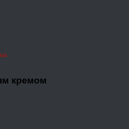
кая
ым кремом