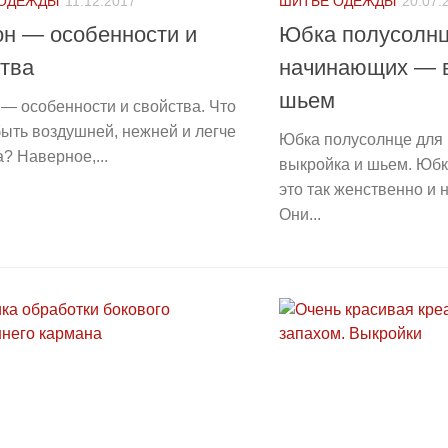
 ОДЕЖДЫ
11.12.2017
ШИТЬЕ ОДЕЖДЫ
20.07.
н — особенности и
Юбка полусолнц
тва
начинающих — в
шьем
— особенности и свойства. Что
ыть воздушней, нежней и легче
Юбка полусолнце для
? Наверное,...
выкройка и шьем. Юб
это так женственно и
Они...