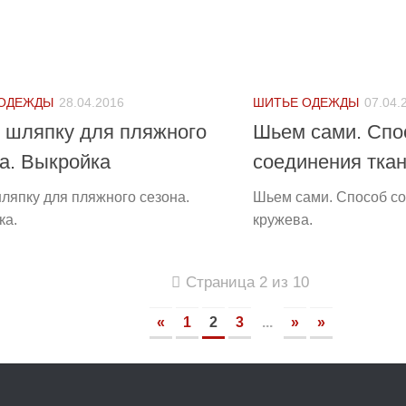
 ОДЕЖДЫ
28.04.2016
ШИТЬЕ ОДЕЖДЫ
07.04.
 шляпку для пляжного
Шьем сами. Спо
а. Выкройка
соединения ткан
ляпку для пляжного сезона.
Шьем сами. Способ со
ка.
кружева.
Страница 2 из 10
«
1
2
3
...
»
»