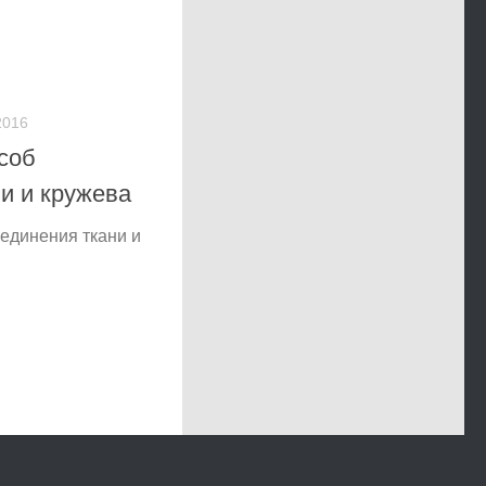
2016
соб
и и кружева
единения ткани и