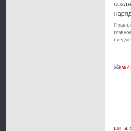
созд
наря
Правиль
главно
предмет
ШИТЬЕ