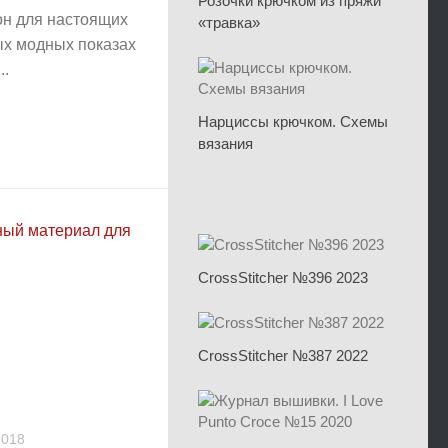
Розочки крючком из пряжи
он для настоящих
«травка»
ых модных показах
..
Нарциссы крючком. Схемы
вязания
CrossStitcher №396 2023
CrossStitcher №387 2022
2018