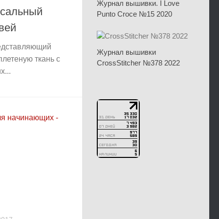
Журнал вышивки. I Love
рсальный
Punto Croce №15 2020
вей
редставляющий
Журнал вышивки
плетеную ткань с
CrossStitcher №378 2022
...