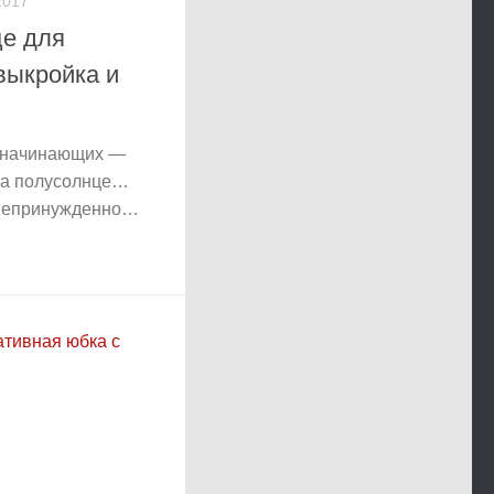
2017
е для
ыкройка и
 начинающих —
ка полусолнце…
 непринужденно…