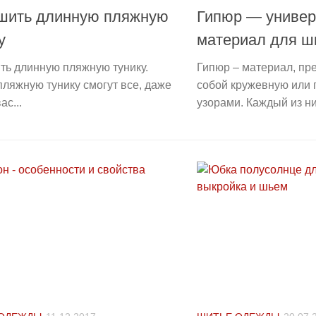
сшить длинную пляжную
Гипюр — униве
у
материал для ш
ть длинную пляжную тунику.
Гипюр – материал, п
ляжную тунику смогут все, даже
собой кружевную или 
ас...
узорами. Каждый из них