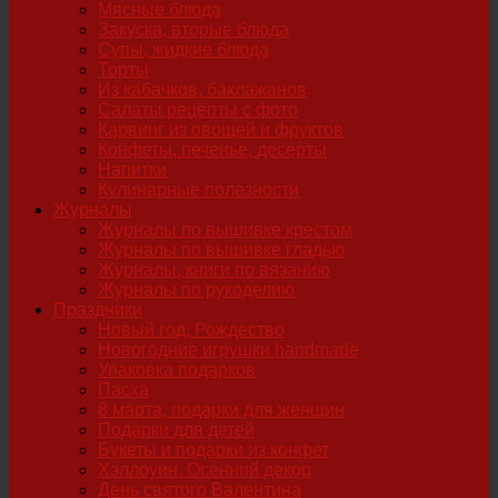
Мясные блюда
Закуска, вторые блюда
Супы, жидкие блюда
Торты
Из кабачков, баклажанов
Салаты рецепты с фото
Карвинг из овощей и фруктов
Конфеты, печенье, десерты
Напитки
Кулинарные полезности
Журналы
Журналы по вышивке крестом
Журналы по вышивке гладью
Журналы, книги по вязанию
Журналы по рукоделию
Праздники
Новый год, Рождество
Новогодние игрушки handmade
Упаковка подарков
Пасха
8 марта, подарки для женщин
Подарки для детей
Букеты и подарки из конфет
Хэллоуин. Осенний декор
День святого Валентина