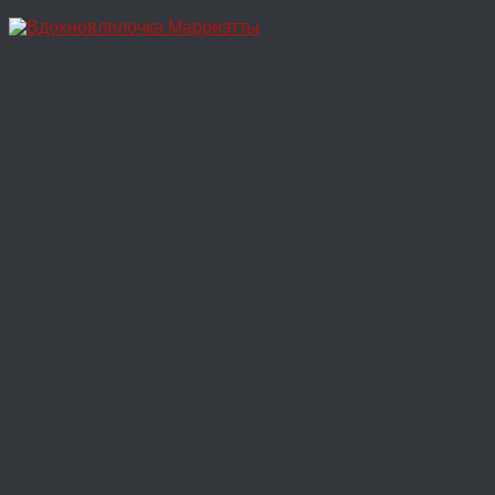
Перейти
к
содержимому