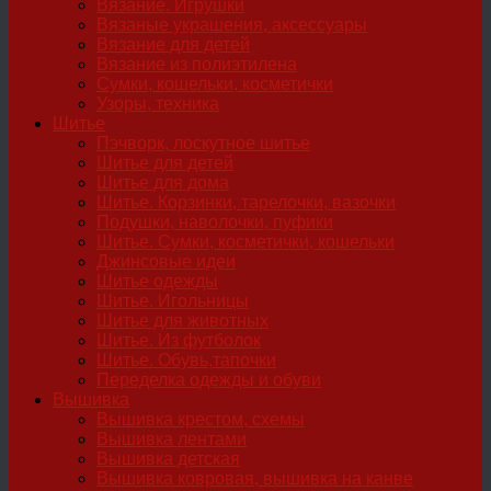
Вязание. Игрушки
Вязаные украшения, аксессуары
Вязание для детей
Вязание из полиэтилена
Сумки, кошельки, косметички
Узоры, техника
Шитье
Пэчворк, лоскутное шитье
Шитье для детей
Шитье для дома
Шитье. Корзинки, тарелочки, вазочки
Подушки, наволочки, пуфики
Шитье. Сумки, косметички, кошельки
Джинсовые идеи
Шитье одежды
Шитье. Игольницы
Шитье для животных
Шитье. Из футболок
Шитье. Обувь,тапочки
Переделка одежды и обуви
Вышивка
Вышивка крестом, схемы
Вышивка лентами
Вышивка детская
Вышивка ковровая, вышивка на канве