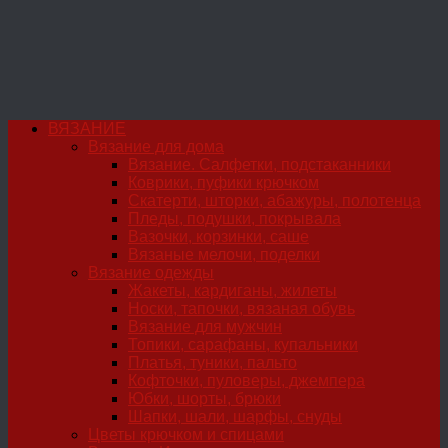
ВЯЗАНИЕ
Вязание для дома
Вязание. Салфетки, подстаканники
Коврики, пуфики крючком
Скатерти, шторки, абажуры, полотенца
Пледы, подушки, покрывала
Вазочки, корзинки, саше
Вязаные мелочи, поделки
Вязание одежды
Жакеты, кардиганы, жилеты
Носки, тапочки, вязаная обувь
Вязание для мужчин
Топики, сарафаны, купальники
Платья, туники, пальто
Кофточки, пуловеры, джемпера
Юбки, шорты, брюки
Шапки, шали, шарфы, снуды
Цветы крючком и спицами