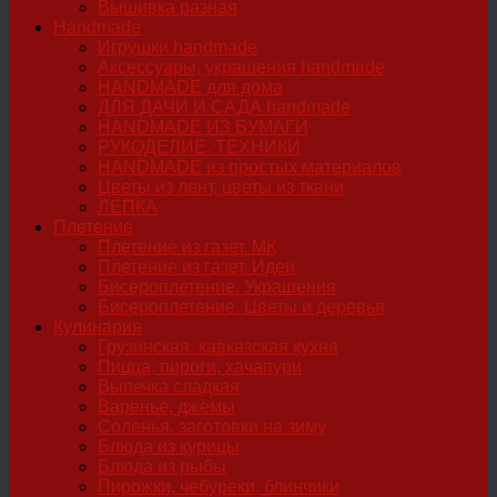
Вышивка разная
Handmade
Игрушки handmade
Аксессуары, украшения handmade
HANDMADE для дома
ДЛЯ ДАЧИ И САДА handmade
HANDMADE ИЗ БУМАГИ
РУКОДЕЛИЕ. ТЕХНИКИ
HANDMADE из простых материалов
Цветы из лент, цветы из ткани
ЛЕПКА
Плетение
Плетение из газет. МК
Плетение из газет. Идеи
Бисероплетение. Украшения
Бисероплетение. Цветы и деревья
Кулинария
Грузинская, кавказская кухня
Пицца, пироги, хачапури
Выпечка сладкая
Варенье, джемы
Соленья, заготовки на зиму
Блюда из курицы
Блюда из рыбы
Пирожки, чебуреки, блинчики