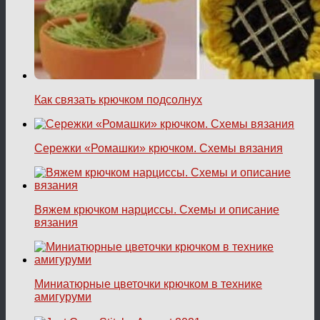
Как связать крючком подсолнух
Сережки «Ромашки» крючком. Схемы вязания
Вяжем крючком нарциссы. Схемы и описание
вязания
Миниатюрные цветочки крючком в технике
амигуруми