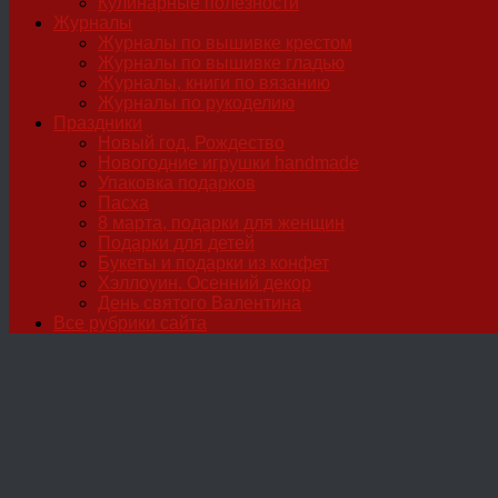
Кулинарные полезности
Журналы
Журналы по вышивке крестом
Журналы по вышивке гладью
Журналы, книги по вязанию
Журналы по рукоделию
Праздники
Новый год, Рождество
Новогодние игрушки handmade
Упаковка подарков
Пасха
8 марта, подарки для женщин
Подарки для детей
Букеты и подарки из конфет
Хэллоуин. Осенний декор
День святого Валентина
Все рубрики сайта