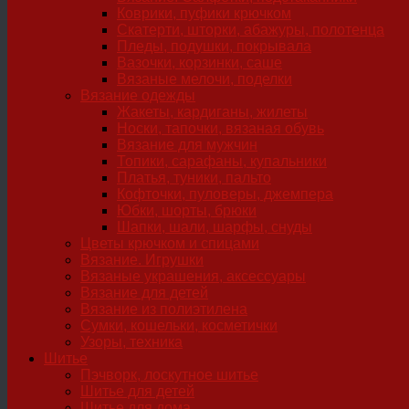
Коврики, пуфики крючком
Скатерти, шторки, абажуры, полотенца
Пледы, подушки, покрывала
Вазочки, корзинки, саше
Вязаные мелочи, поделки
Вязание одежды
Жакеты, кардиганы, жилеты
Носки, тапочки, вязаная обувь
Вязание для мужчин
Топики, сарафаны, купальники
Платья, туники, пальто
Кофточки, пуловеры, джемпера
Юбки, шорты, брюки
Шапки, шали, шарфы, снуды
Цветы крючком и спицами
Вязание. Игрушки
Вязаные украшения, аксессуары
Вязание для детей
Вязание из полиэтилена
Сумки, кошельки, косметички
Узоры, техника
Шитье
Пэчворк, лоскутное шитье
Шитье для детей
Шитье для дома