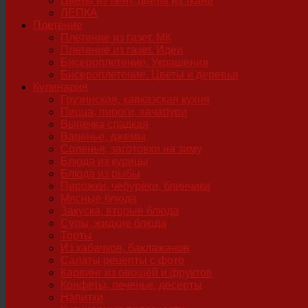
Цветы из лент, цветы из ткани
ЛЕПКА
Плетение
Плетение из газет. МК
Плетение из газет. Идеи
Бисероплетение. Украшения
Бисероплетение. Цветы и деревья
Кулинария
Грузинская, кавказская кухня
Пицца, пироги, хачапури
Выпечка сладкая
Варенье, джемы
Соленья, заготовки на зиму
Блюда из курицы
Блюда из рыбы
Пирожки, чебуреки, блинчики
Мясные блюда
Закуска, вторые блюда
Супы, жидкие блюда
Торты
Из кабачков, баклажанов
Салаты рецепты с фото
Карвинг из овощей и фруктов
Конфеты, печенье, десерты
Напитки