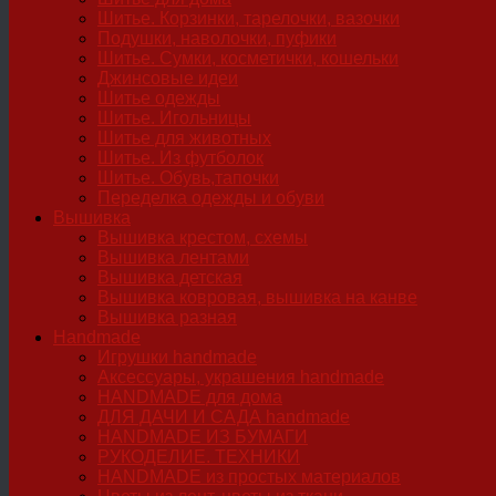
Шитье. Корзинки, тарелочки, вазочки
Подушки, наволочки, пуфики
Шитье. Сумки, косметички, кошельки
Джинсовые идеи
Шитье одежды
Шитье. Игольницы
Шитье для животных
Шитье. Из футболок
Шитье. Обувь,тапочки
Переделка одежды и обуви
Вышивка
Вышивка крестом, схемы
Вышивка лентами
Вышивка детская
Вышивка ковровая, вышивка на канве
Вышивка разная
Handmade
Игрушки handmade
Аксессуары, украшения handmade
HANDMADE для дома
ДЛЯ ДАЧИ И САДА handmade
HANDMADE ИЗ БУМАГИ
РУКОДЕЛИЕ. ТЕХНИКИ
HANDMADE из простых материалов