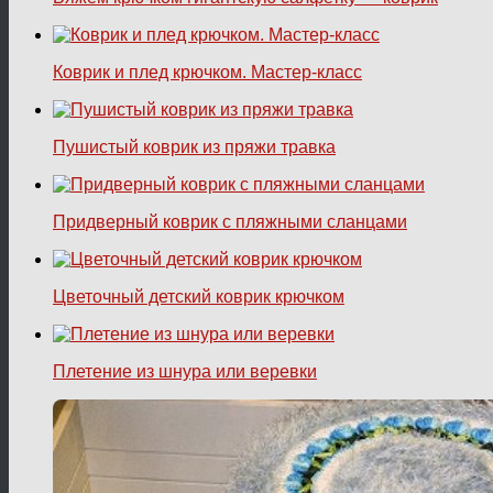
Коврик и плед крючком. Мастер-класс
Пушистый коврик из пряжи травка
Придверный коврик с пляжными сланцами
Цветочный детский коврик крючком
Плетение из шнура или веревки