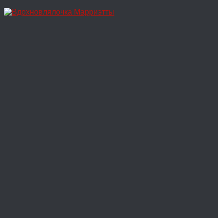
Перейти
к
содержимому