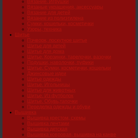
Вязание. Игрушки
Вязаные украшения, аксессуары
Вязание для детей
Вязание из полиэтилена
Сумки, кошельки, косметички
Узоры, техника
Шитье
Пэчворк, лоскутное шитье
Шитье для детей
Шитье для дома
Шитье. Корзинки, тарелочки, вазочки
Подушки, наволочки, пуфики
Шитье. Сумки, косметички, кошельки
Джинсовые идеи
Шитье одежды
Шитье. Игольницы
Шитье для животных
Шитье. Из футболок
Шитье. Обувь,тапочки
Переделка одежды и обуви
Вышивка
Вышивка крестом, схемы
Вышивка лентами
Вышивка детская
Вышивка ковровая, вышивка на канве