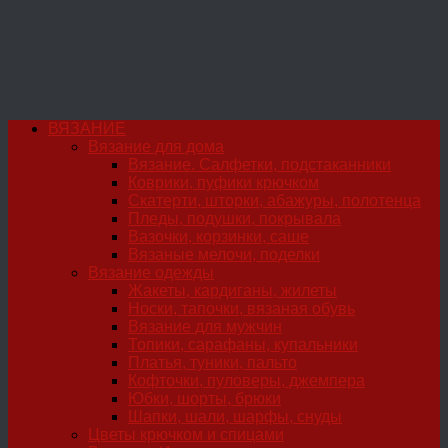
ВЯЗАНИЕ
Вязание для дома
Вязание. Салфетки, подстаканники
Коврики, пуфики крючком
Скатерти, шторки, абажуры, полотенца
Пледы, подушки, покрывала
Вазочки, корзинки, саше
Вязаные мелочи, поделки
Вязание одежды
Жакеты, кардиганы, жилеты
Носки, тапочки, вязаная обувь
Вязание для мужчин
Топики, сарафаны, купальники
Платья, туники, пальто
Кофточки, пуловеры, джемпера
Юбки, шорты, брюки
Шапки, шали, шарфы, снуды
Цветы крючком и спицами