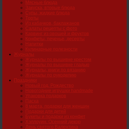
Мясные блюда
Закуска, вторые блюда
Супы, жидкие блюда
Торты
Из кабачков, баклажанов
Салаты рецепты с фото
Карвинг из овощей и фруктов
Конфеты, печенье, десерты
Напитки
Кулинарные полезности
Журналы
Журналы по вышивке крестом
Журналы по вышивке гладью
Журналы, книги по вязанию
Журналы по рукоделию
Праздники
Новый год, Рождество
Новогодние игрушки handmade
Упаковка подарков
Пасха
8 марта, подарки для женщин
Подарки для детей
Букеты и подарки из конфет
Хэллоуин. Осенний декор
День святого Валентина