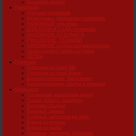
Вышивка разная
Handmade
Игрушки handmade
Аксессуары, украшения handmade
HANDMADE для дома
ДЛЯ ДАЧИ И САДА handmade
HANDMADE ИЗ БУМАГИ
РУКОДЕЛИЕ. ТЕХНИКИ
HANDMADE из простых материалов
Цветы из лент, цветы из ткани
ЛЕПКА
Плетение
Плетение из газет. МК
Плетение из газет. Идеи
Бисероплетение. Украшения
Бисероплетение. Цветы и деревья
Кулинария
Грузинская, кавказская кухня
Пицца, пироги, хачапури
Выпечка сладкая
Варенье, джемы
Соленья, заготовки на зиму
Блюда из курицы
Блюда из рыбы
Пирожки, чебуреки, блинчики