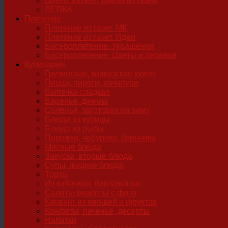
Цветы из лент, цветы из ткани
ЛЕПКА
Плетение
Плетение из газет. МК
Плетение из газет. Идеи
Бисероплетение. Украшения
Бисероплетение. Цветы и деревья
Кулинария
Грузинская, кавказская кухня
Пицца, пироги, хачапури
Выпечка сладкая
Варенье, джемы
Соленья, заготовки на зиму
Блюда из курицы
Блюда из рыбы
Пирожки, чебуреки, блинчики
Мясные блюда
Закуска, вторые блюда
Супы, жидкие блюда
Торты
Из кабачков, баклажанов
Салаты рецепты с фото
Карвинг из овощей и фруктов
Конфеты, печенье, десерты
Напитки