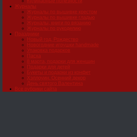
Кулинарные полезности
Журналы
Журналы по вышивке крестом
Журналы по вышивке гладью
Журналы, книги по вязанию
Журналы по рукоделию
Праздники
Новый год, Рождество
Новогодние игрушки handmade
Упаковка подарков
Пасха
8 марта, подарки для женщин
Подарки для детей
Букеты и подарки из конфет
Хэллоуин. Осенний декор
День святого Валентина
Все рубрики сайта