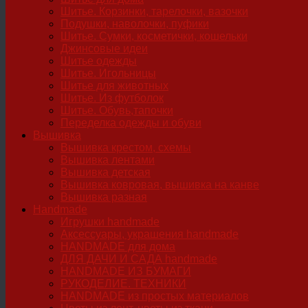
Шитье. Корзинки, тарелочки, вазочки
Подушки, наволочки, пуфики
Шитье. Сумки, косметички, кошельки
Джинсовые идеи
Шитье одежды
Шитье. Игольницы
Шитье для животных
Шитье. Из футболок
Шитье. Обувь,тапочки
Переделка одежды и обуви
Вышивка
Вышивка крестом, схемы
Вышивка лентами
Вышивка детская
Вышивка ковровая, вышивка на канве
Вышивка разная
Handmade
Игрушки handmade
Аксессуары, украшения handmade
HANDMADE для дома
ДЛЯ ДАЧИ И САДА handmade
HANDMADE ИЗ БУМАГИ
РУКОДЕЛИЕ. ТЕХНИКИ
HANDMADE из простых материалов