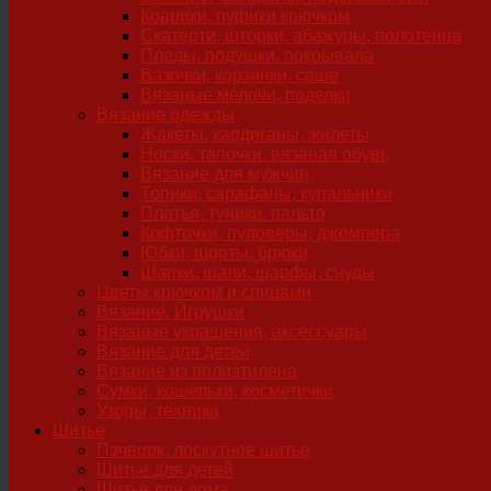
Коврики, пуфики крючком
Скатерти, шторки, абажуры, полотенца
Пледы, подушки, покрывала
Вазочки, корзинки, саше
Вязаные мелочи, поделки
Вязание одежды
Жакеты, кардиганы, жилеты
Носки, тапочки, вязаная обувь
Вязание для мужчин
Топики, сарафаны, купальники
Платья, туники, пальто
Кофточки, пуловеры, джемпера
Юбки, шорты, брюки
Шапки, шали, шарфы, снуды
Цветы крючком и спицами
Вязание. Игрушки
Вязаные украшения, аксессуары
Вязание для детей
Вязание из полиэтилена
Сумки, кошельки, косметички
Узоры, техника
Шитье
Пэчворк, лоскутное шитье
Шитье для детей
Шитье для дома