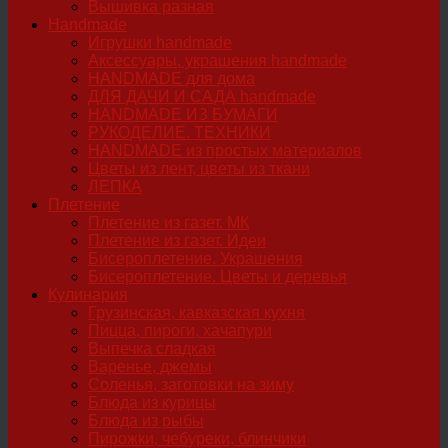
Вышивка разная
Handmade
Игрушки handmade
Аксессуары, украшения handmade
HANDMADE для дома
ДЛЯ ДАЧИ И САДА handmade
HANDMADE ИЗ БУМАГИ
РУКОДЕЛИЕ. ТЕХНИКИ
HANDMADE из простых материалов
Цветы из лент, цветы из ткани
ЛЕПКА
Плетение
Плетение из газет. МК
Плетение из газет. Идеи
Бисероплетение. Украшения
Бисероплетение. Цветы и деревья
Кулинария
Грузинская, кавказская кухня
Пицца, пироги, хачапури
Выпечка сладкая
Варенье, джемы
Соленья, заготовки на зиму
Блюда из курицы
Блюда из рыбы
Пирожки, чебуреки, блинчики