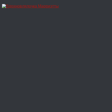
Перейти
к
содержимому