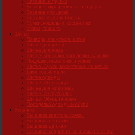
Вязание. Игрушки
Вязаные украшения, аксессуары
Вязание для детей
Вязание из полиэтилена
Сумки, кошельки, косметички
Узоры, техника
Шитье
Пэчворк, лоскутное шитье
Шитье для детей
Шитье для дома
Шитье. Корзинки, тарелочки, вазочки
Подушки, наволочки, пуфики
Шитье. Сумки, косметички, кошельки
Джинсовые идеи
Шитье одежды
Шитье. Игольницы
Шитье для животных
Шитье. Из футболок
Шитье. Обувь,тапочки
Переделка одежды и обуви
Вышивка
Вышивка крестом, схемы
Вышивка лентами
Вышивка детская
Вышивка ковровая, вышивка на канве