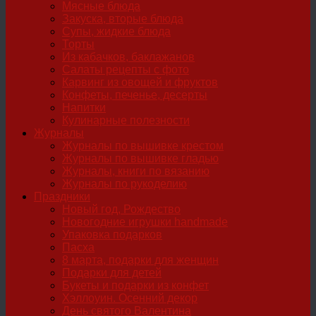
Мясные блюда
Закуска, вторые блюда
Супы, жидкие блюда
Торты
Из кабачков, баклажанов
Салаты рецепты с фото
Карвинг из овощей и фруктов
Конфеты, печенье, десерты
Напитки
Кулинарные полезности
Журналы
Журналы по вышивке крестом
Журналы по вышивке гладью
Журналы, книги по вязанию
Журналы по рукоделию
Праздники
Новый год, Рождество
Новогодние игрушки handmade
Упаковка подарков
Пасха
8 марта, подарки для женщин
Подарки для детей
Букеты и подарки из конфет
Хэллоуин. Осенний декор
День святого Валентина