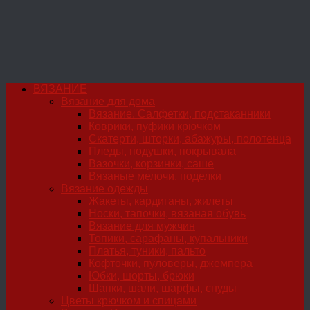
ВЯЗАНИЕ
Вязание для дома
Вязание. Салфетки, подстаканники
Коврики, пуфики крючком
Скатерти, шторки, абажуры, полотенца
Пледы, подушки, покрывала
Вазочки, корзинки, саше
Вязаные мелочи, поделки
Вязание одежды
Жакеты, кардиганы, жилеты
Носки, тапочки, вязаная обувь
Вязание для мужчин
Топики, сарафаны, купальники
Платья, туники, пальто
Кофточки, пуловеры, джемпера
Юбки, шорты, брюки
Шапки, шали, шарфы, снуды
Цветы крючком и спицами