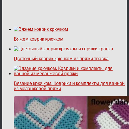
Вяжем коврик крючком
Цветочный коврик крючком из пряжи травка
Вязание крючком. Коврики и комплекты для ванной
из меланжевой пряжи