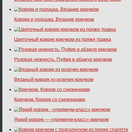
Коврик и подушка. Вязание крючком
Цветочный коврик крючком из пряжи травка
Розовая нежность. Пуфик и абажур крючком
Вязаный коврик из розочек крючком
Крючком. Коврик со снежинками
Яркий коврик — «премиум-класс» крючком