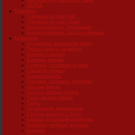
Цветы из лент, цветы из ткани
ЛЕПКА
Плетение
Плетение из газет. МК
Плетение из газет. Идеи
Бисероплетение. Украшения
Бисероплетение. Цветы и деревья
Кулинария
Грузинская, кавказская кухня
Пицца, пироги, хачапури
Выпечка сладкая
Варенье, джемы
Соленья, заготовки на зиму
Блюда из курицы
Блюда из рыбы
Пирожки, чебуреки, блинчики
Мясные блюда
Закуска, вторые блюда
Супы, жидкие блюда
Торты
Из кабачков, баклажанов
Салаты рецепты с фото
Карвинг из овощей и фруктов
Конфеты, печенье, десерты
Напитки