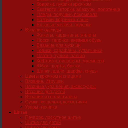
Коврики, пуфики крючком
Скатерти, шторки, абажуры, полотенца
Пледы, подушки, покрывала
Вазочки, корзинки, саше
Вязаные мелочи, поделки
Вязание одежды
Жакеты, кардиганы, жилеты
Носки, тапочки, вязаная обувь
Вязание для мужчин
Топики, сарафаны, купальники
Платья, туники, пальто
Кофточки, пуловеры, джемпера
Юбки, шорты, брюки
Шапки, шали, шарфы, снуды
Цветы крючком и спицами
Вязание. Игрушки
Вязаные украшения, аксессуары
Вязание для детей
Вязание из полиэтилена
Сумки, кошельки, косметички
Узоры, техника
Шитье
Пэчворк, лоскутное шитье
Шитье для детей
Шитье для дома