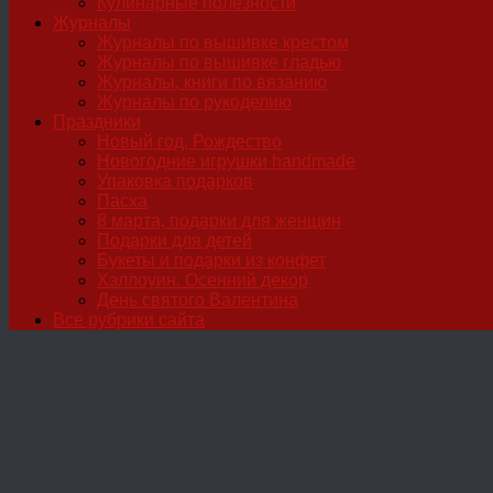
Кулинарные полезности
Журналы
Журналы по вышивке крестом
Журналы по вышивке гладью
Журналы, книги по вязанию
Журналы по рукоделию
Праздники
Новый год, Рождество
Новогодние игрушки handmade
Упаковка подарков
Пасха
8 марта, подарки для женщин
Подарки для детей
Букеты и подарки из конфет
Хэллоуин. Осенний декор
День святого Валентина
Все рубрики сайта