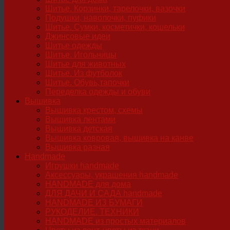
Шитье. Корзинки, тарелочки, вазочки
Подушки, наволочки, пуфики
Шитье. Сумки, косметички, кошельки
Джинсовые идеи
Шитье одежды
Шитье. Игольницы
Шитье для животных
Шитье. Из футболок
Шитье. Обувь,тапочки
Переделка одежды и обуви
Вышивка
Вышивка крестом, схемы
Вышивка лентами
Вышивка детская
Вышивка ковровая, вышивка на канве
Вышивка разная
Handmade
Игрушки handmade
Аксессуары, украшения handmade
HANDMADE для дома
ДЛЯ ДАЧИ И САДА handmade
HANDMADE ИЗ БУМАГИ
РУКОДЕЛИЕ. ТЕХНИКИ
HANDMADE из простых материалов