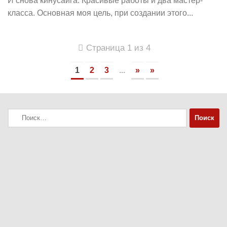
И снова кинусайга. Красивые работы и два мастер-
класса. Основная моя цель, при создании этого...
Страница 1 из 4
1
2
3
...
»
»
Найти: