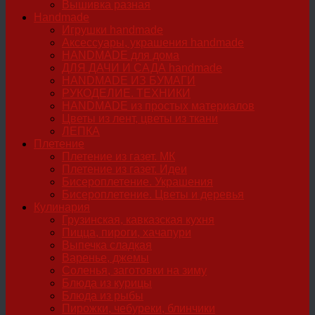
Вышивка разная
Handmade
Игрушки handmade
Аксессуары, украшения handmade
HANDMADE для дома
ДЛЯ ДАЧИ И САДА handmade
HANDMADE ИЗ БУМАГИ
РУКОДЕЛИЕ. ТЕХНИКИ
HANDMADE из простых материалов
Цветы из лент, цветы из ткани
ЛЕПКА
Плетение
Плетение из газет. МК
Плетение из газет. Идеи
Бисероплетение. Украшения
Бисероплетение. Цветы и деревья
Кулинария
Грузинская, кавказская кухня
Пицца, пироги, хачапури
Выпечка сладкая
Варенье, джемы
Соленья, заготовки на зиму
Блюда из курицы
Блюда из рыбы
Пирожки, чебуреки, блинчики