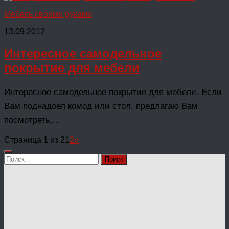
Мебель своими руками
13.09.2012
Интересное самодельное
покрытие для мебели
Интересное самодельное покрытие для мебели. Если
Вам поднадоел комод или стол, предлагаю Вам
посмотреть,...
Страница 1 из 2
1
2
»
Найти: