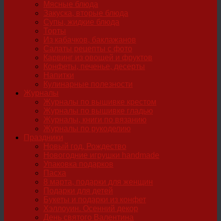
Мясные блюда
Закуска, вторые блюда
Супы, жидкие блюда
Торты
Из кабачков, баклажанов
Салаты рецепты с фото
Карвинг из овощей и фруктов
Конфеты, печенье, десерты
Напитки
Кулинарные полезности
Журналы
Журналы по вышивке крестом
Журналы по вышивке гладью
Журналы, книги по вязанию
Журналы по рукоделию
Праздники
Новый год, Рождество
Новогодние игрушки handmade
Упаковка подарков
Пасха
8 марта, подарки для женщин
Подарки для детей
Букеты и подарки из конфет
Хэллоуин. Осенний декор
День святого Валентина