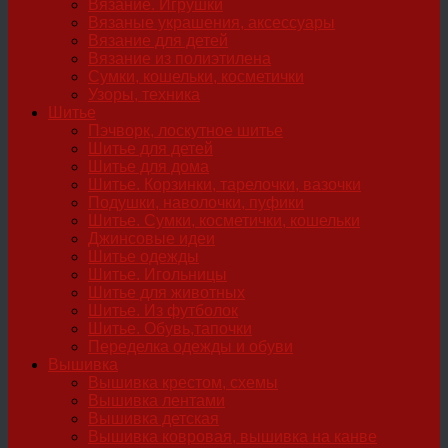
Вязание. Игрушки
Вязаные украшения, аксессуары
Вязание для детей
Вязание из полиэтилена
Сумки, кошельки, косметички
Узоры, техника
Шитье
Пэчворк, лоскутное шитье
Шитье для детей
Шитье для дома
Шитье. Корзинки, тарелочки, вазочки
Подушки, наволочки, пуфики
Шитье. Сумки, косметички, кошельки
Джинсовые идеи
Шитье одежды
Шитье. Игольницы
Шитье для животных
Шитье. Из футболок
Шитье. Обувь,тапочки
Переделка одежды и обуви
Вышивка
Вышивка крестом, схемы
Вышивка лентами
Вышивка детская
Вышивка ковровая, вышивка на канве