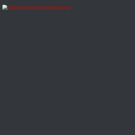
Перейти
к
содержимому