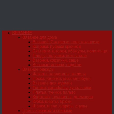
ВЯЗАНИЕ
Вязание для дома
Вязание. Салфетки, подстаканники
Коврики, пуфики крючком
Скатерти, шторки, абажуры, полотенца
Пледы, подушки, покрывала
Вазочки, корзинки, саше
Вязаные мелочи, поделки
Вязание одежды
Жакеты, кардиганы, жилеты
Носки, тапочки, вязаная обувь
Вязание для мужчин
Топики, сарафаны, купальники
Платья, туники, пальто
Кофточки, пуловеры, джемпера
Юбки, шорты, брюки
Шапки, шали, шарфы, снуды
Цветы крючком и спицами