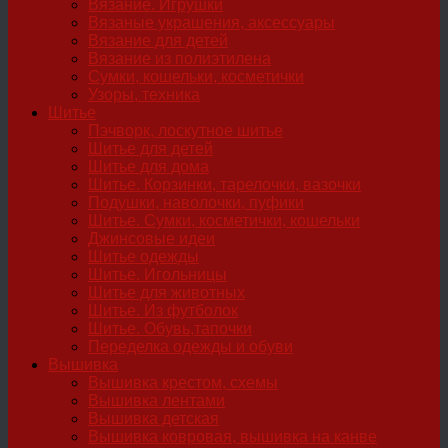
Вязание. Игрушки
Вязаные украшения, аксессуары
Вязание для детей
Вязание из полиэтилена
Сумки, кошельки, косметички
Узоры, техника
Шитье
Пэчворк, лоскутное шитье
Шитье для детей
Шитье для дома
Шитье. Корзинки, тарелочки, вазочки
Подушки, наволочки, пуфики
Шитье. Сумки, косметички, кошельки
Джинсовые идеи
Шитье одежды
Шитье. Игольницы
Шитье для животных
Шитье. Из футболок
Шитье. Обувь,тапочки
Переделка одежды и обуви
Вышивка
Вышивка крестом, схемы
Вышивка лентами
Вышивка детская
Вышивка ковровая, вышивка на канве