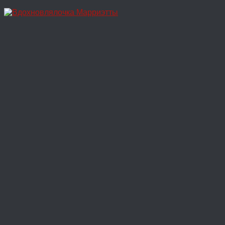
Перейти
к
содержимому