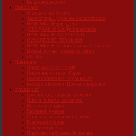
Вышивка разная
Handmade
Игрушки handmade
Аксессуары, украшения handmade
HANDMADE для дома
ДЛЯ ДАЧИ И САДА handmade
HANDMADE ИЗ БУМАГИ
РУКОДЕЛИЕ. ТЕХНИКИ
HANDMADE из простых материалов
Цветы из лент, цветы из ткани
ЛЕПКА
Плетение
Плетение из газет. МК
Плетение из газет. Идеи
Бисероплетение. Украшения
Бисероплетение. Цветы и деревья
Кулинария
Грузинская, кавказская кухня
Пицца, пироги, хачапури
Выпечка сладкая
Варенье, джемы
Соленья, заготовки на зиму
Блюда из курицы
Блюда из рыбы
Пирожки, чебуреки, блинчики