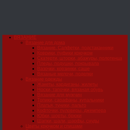
ВЯЗАНИЕ
Вязание для дома
Вязание. Салфетки, подстаканники
Коврики, пуфики крючком
Скатерти, шторки, абажуры, полотенца
Пледы, подушки, покрывала
Вазочки, корзинки, саше
Вязаные мелочи, поделки
Вязание одежды
Жакеты, кардиганы, жилеты
Носки, тапочки, вязаная обувь
Вязание для мужчин
Топики, сарафаны, купальники
Платья, туники, пальто
Кофточки, пуловеры, джемпера
Юбки, шорты, брюки
Шапки, шали, шарфы, снуды
Цветы крючком и спицами