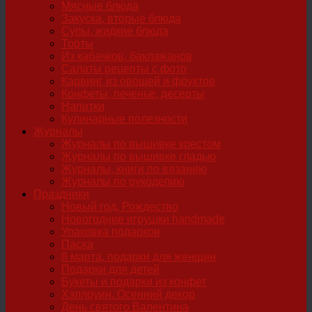
Мясные блюда
Закуска, вторые блюда
Супы, жидкие блюда
Торты
Из кабачков, баклажанов
Салаты рецепты с фото
Карвинг из овощей и фруктов
Конфеты, печенье, десерты
Напитки
Кулинарные полезности
Журналы
Журналы по вышивке крестом
Журналы по вышивке гладью
Журналы, книги по вязанию
Журналы по рукоделию
Праздники
Новый год, Рождество
Новогодние игрушки handmade
Упаковка подарков
Пасха
8 марта, подарки для женщин
Подарки для детей
Букеты и подарки из конфет
Хэллоуин. Осенний декор
День святого Валентина