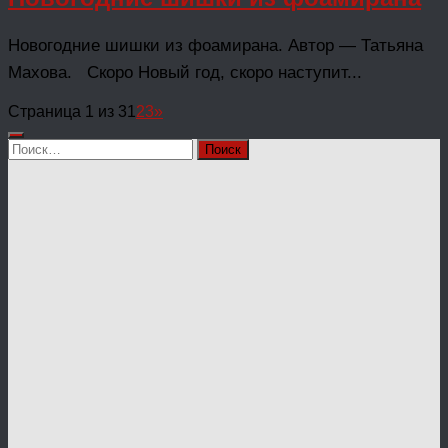
Новогодние шишки из фоамирана. Автор — Татьяна
Махова. Скоро Новый год, скоро наступит...
Страница 1 из 3
1
2
3
»
Найти: