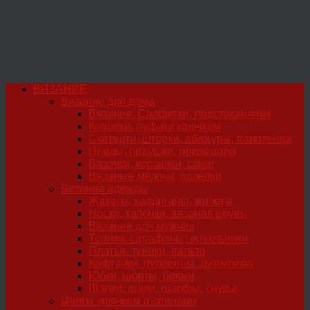
ВЯЗАНИЕ
Вязание для дома
Вязание. Салфетки, подстаканники
Коврики, пуфики крючком
Скатерти, шторки, абажуры, полотенца
Пледы, подушки, покрывала
Вазочки, корзинки, саше
Вязаные мелочи, поделки
Вязание одежды
Жакеты, кардиганы, жилеты
Носки, тапочки, вязаная обувь
Вязание для мужчин
Топики, сарафаны, купальники
Платья, туники, пальто
Кофточки, пуловеры, джемпера
Юбки, шорты, брюки
Шапки, шали, шарфы, снуды
Цветы крючком и спицами