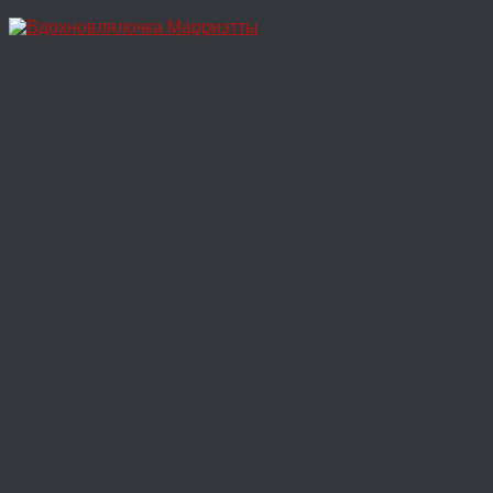
Перейти
к
содержимому