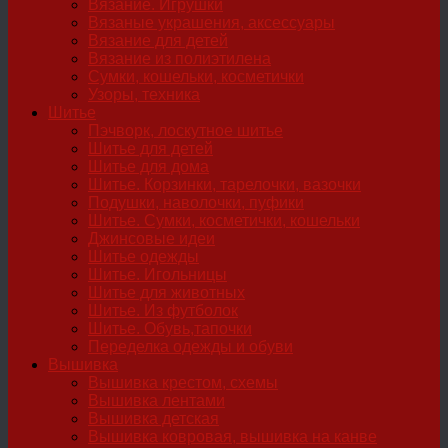
Вязание. Игрушки
Вязаные украшения, аксессуары
Вязание для детей
Вязание из полиэтилена
Сумки, кошельки, косметички
Узоры, техника
Шитье
Пэчворк, лоскутное шитье
Шитье для детей
Шитье для дома
Шитье. Корзинки, тарелочки, вазочки
Подушки, наволочки, пуфики
Шитье. Сумки, косметички, кошельки
Джинсовые идеи
Шитье одежды
Шитье. Игольницы
Шитье для животных
Шитье. Из футболок
Шитье. Обувь,тапочки
Переделка одежды и обуви
Вышивка
Вышивка крестом, схемы
Вышивка лентами
Вышивка детская
Вышивка ковровая, вышивка на канве