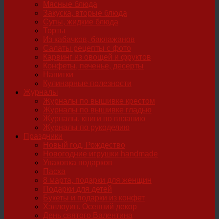
Мясные блюда
Закуска, вторые блюда
Супы, жидкие блюда
Торты
Из кабачков, баклажанов
Салаты рецепты с фото
Карвинг из овощей и фруктов
Конфеты, печенье, десерты
Напитки
Кулинарные полезности
Журналы
Журналы по вышивке крестом
Журналы по вышивке гладью
Журналы, книги по вязанию
Журналы по рукоделию
Праздники
Новый год, Рождество
Новогодние игрушки handmade
Упаковка подарков
Пасха
8 марта, подарки для женщин
Подарки для детей
Букеты и подарки из конфет
Хэллоуин. Осенний декор
День святого Валентина