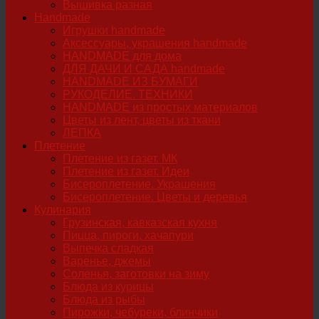
Вышивка разная
Handmade
Игрушки handmade
Аксессуары, украшения handmade
HANDMADE для дома
ДЛЯ ДАЧИ И САДА handmade
HANDMADE ИЗ БУМАГИ
РУКОДЕЛИЕ. ТЕХНИКИ
HANDMADE из простых материалов
Цветы из лент, цветы из ткани
ЛЕПКА
Плетение
Плетение из газет. МК
Плетение из газет. Идеи
Бисероплетение. Украшения
Бисероплетение. Цветы и деревья
Кулинария
Грузинская, кавказская кухня
Пицца, пироги, хачапури
Выпечка сладкая
Варенье, джемы
Соленья, заготовки на зиму
Блюда из курицы
Блюда из рыбы
Пирожки, чебуреки, блинчики