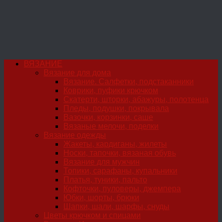
ВЯЗАНИЕ
Вязание для дома
Вязание. Салфетки, подстаканники
Коврики, пуфики крючком
Скатерти, шторки, абажуры, полотенца
Пледы, подушки, покрывала
Вазочки, корзинки, саше
Вязаные мелочи, поделки
Вязание одежды
Жакеты, кардиганы, жилеты
Носки, тапочки, вязаная обувь
Вязание для мужчин
Топики, сарафаны, купальники
Платья, туники, пальто
Кофточки, пуловеры, джемпера
Юбки, шорты, брюки
Шапки, шали, шарфы, снуды
Цветы крючком и спицами