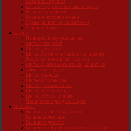
Вязание. Игрушки
Вязаные украшения, аксессуары
Вязание для детей
Вязание из полиэтилена
Сумки, кошельки, косметички
Узоры, техника
Шитье
Пэчворк, лоскутное шитье
Шитье для детей
Шитье для дома
Шитье. Корзинки, тарелочки, вазочки
Подушки, наволочки, пуфики
Шитье. Сумки, косметички, кошельки
Джинсовые идеи
Шитье одежды
Шитье. Игольницы
Шитье для животных
Шитье. Из футболок
Шитье. Обувь,тапочки
Переделка одежды и обуви
Вышивка
Вышивка крестом, схемы
Вышивка лентами
Вышивка детская
Вышивка ковровая, вышивка на канве