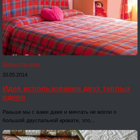
Шитье для дома
20.05.2014
Идея использования двух теплых
одеял
Раньше мы с вами даже и мечтать не могли о
большой двуспальной кровати, это...