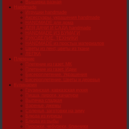
Вышивка разная
Handmade
Игрушки handmade
Аксессуары, украшения handmade
HANDMADE для дома
ДЛЯ ДАЧИ И САДА handmade
HANDMADE ИЗ БУМАГИ
РУКОДЕЛИЕ. ТЕХНИКИ
HANDMADE из простых материалов
Цветы из лент, цветы из ткани
ЛЕПКА
Плетение
Плетение из газет. МК
Плетение из газет. Идеи
Бисероплетение. Украшения
Бисероплетение. Цветы и деревья
Кулинария
Грузинская, кавказская кухня
Пицца, пироги, хачапури
Выпечка сладкая
Варенье, джемы
Соленья, заготовки на зиму
Блюда из курицы
Блюда из рыбы
Пирожки, чебуреки, блинчики