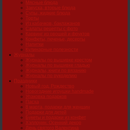
Мясные блюда
Закуска, вторые блюда
Супы, жидкие блюда
Торты
Из кабачков, баклажанов
Салаты рецепты с фото
Карвинг из овощей и фруктов
Конфеты, печенье, десерты
Напитки
Кулинарные полезности
Журналы
Журналы по вышивке крестом
Журналы по вышивке гладью
Журналы, книги по вязанию
Журналы по рукоделию
Праздники
Новый год, Рождество
Новогодние игрушки handmade
Упаковка подарков
Пасха
8 марта, подарки для женщин
Подарки для детей
Букеты и подарки из конфет
Хэллоуин. Осенний декор
День святого Валентина