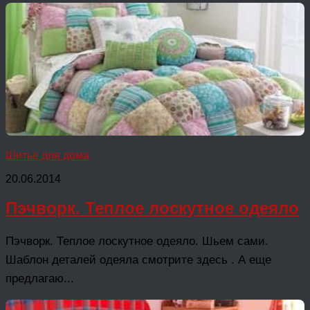
Шитье для дома
20.06.2014
Пэчворк. Теплое лоскутное одеяло
Пэчворк. Теплое лоскутное одеяло. Шьем сами.
Шаблон деталей одеяла смотрите здесь . А еще
предлагаю...