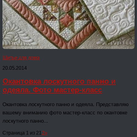
Шитье для дома
20.05.2014
Окантовка лоскутного панно и
одеяла. Фото мастер-класс
Окантовка лоскутного панно и одеяла. Представляю
вашему вниманию фото мастер-класс по окантовке
лоскутного панно...
Страница 1 из 2
1
2
»