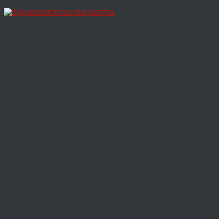
Перейти
к
содержимому