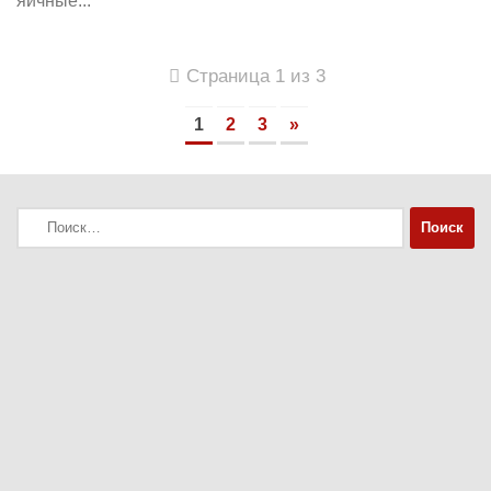
яичные...
Страница 1 из 3
1
2
3
»
Найти: