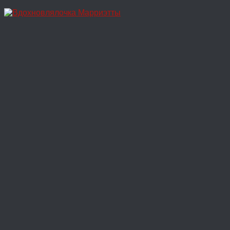
Перейти
к
содержимому