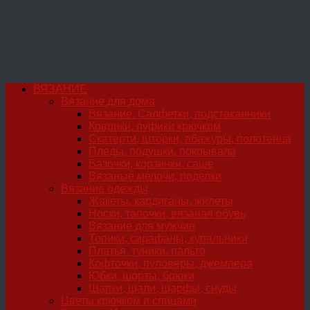
ВЯЗАНИЕ
Вязание для дома
Вязание. Салфетки, подстаканники
Коврики, пуфики крючком
Скатерти, шторки, абажуры, полотенца
Пледы, подушки, покрывала
Вазочки, корзинки, саше
Вязаные мелочи, поделки
Вязание одежды
Жакеты, кардиганы, жилеты
Носки, тапочки, вязаная обувь
Вязание для мужчин
Топики, сарафаны, купальники
Платья, туники, пальто
Кофточки, пуловеры, джемпера
Юбки, шорты, брюки
Шапки, шали, шарфы, снуды
Цветы крючком и спицами