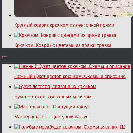
Круглый коврик крючком из ленточной пряжи
Крючком. Коврик с цветами из пряжи травка
Нежный букет цветов крючком. Схемы и описание
Букет лотосов, связанных крючком
Мастер-класс — Цветущий кактус