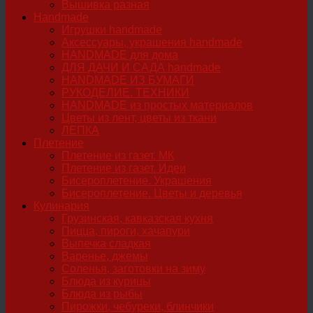
Вышивка разная
Handmade
Игрушки handmade
Аксессуары, украшения handmade
HANDMADE для дома
ДЛЯ ДАЧИ И САДА handmade
HANDMADE ИЗ БУМАГИ
РУКОДЕЛИЕ. ТЕХНИКИ
HANDMADE из простых материалов
Цветы из лент, цветы из ткани
ЛЕПКА
Плетение
Плетение из газет. МК
Плетение из газет. Идеи
Бисероплетение. Украшения
Бисероплетение. Цветы и деревья
Кулинария
Грузинская, кавказская кухня
Пицца, пироги, хачапури
Выпечка сладкая
Варенье, джемы
Соленья, заготовки на зиму
Блюда из курицы
Блюда из рыбы
Пирожки, чебуреки, блинчики