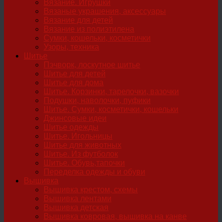
Вязание. Игрушки
Вязаные украшения, аксессуары
Вязание для детей
Вязание из полиэтилена
Сумки, кошельки, косметички
Узоры, техника
Шитье
Пэчворк, лоскутное шитье
Шитье для детей
Шитье для дома
Шитье. Корзинки, тарелочки, вазочки
Подушки, наволочки, пуфики
Шитье. Сумки, косметички, кошельки
Джинсовые идеи
Шитье одежды
Шитье. Игольницы
Шитье для животных
Шитье. Из футболок
Шитье. Обувь,тапочки
Переделка одежды и обуви
Вышивка
Вышивка крестом, схемы
Вышивка лентами
Вышивка детская
Вышивка ковровая, вышивка на канве