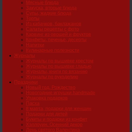
Мясные блюда
Закуска, вторые блюда
Супы, жидкие блюда
Торты
Из кабачков, баклажанов
Салаты рецепты с фото
Карвинг из овощей и фруктов
Конфеты, печенье, десерты
Напитки
Кулинарные полезности
Журналы
Журналы по вышивке крестом
Журналы по вышивке гладью
Журналы, книги по вязанию
Журналы по рукоделию
Праздники
Новый год, Рождество
Новогодние игрушки handmade
Упаковка подарков
Пасха
8 марта, подарки для женщин
Подарки для детей
Букеты и подарки из конфет
Хэллоуин. Осенний декор
День святого Валентина