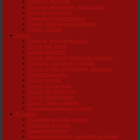
Вязание. Игрушки
Вязаные украшения, аксессуары
Вязание для детей
Вязание из полиэтилена
Сумки, кошельки, косметички
Узоры, техника
Шитье
Пэчворк, лоскутное шитье
Шитье для детей
Шитье для дома
Шитье. Корзинки, тарелочки, вазочки
Подушки, наволочки, пуфики
Шитье. Сумки, косметички, кошельки
Джинсовые идеи
Шитье одежды
Шитье. Игольницы
Шитье для животных
Шитье. Из футболок
Шитье. Обувь,тапочки
Переделка одежды и обуви
Вышивка
Вышивка крестом, схемы
Вышивка лентами
Вышивка детская
Вышивка ковровая, вышивка на канве