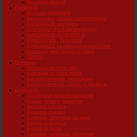
Вышивка разная
Handmade
Игрушки handmade
Аксессуары, украшения handmade
HANDMADE для дома
ДЛЯ ДАЧИ И САДА handmade
HANDMADE ИЗ БУМАГИ
РУКОДЕЛИЕ. ТЕХНИКИ
HANDMADE из простых материалов
Цветы из лент, цветы из ткани
ЛЕПКА
Плетение
Плетение из газет. МК
Плетение из газет. Идеи
Бисероплетение. Украшения
Бисероплетение. Цветы и деревья
Кулинария
Грузинская, кавказская кухня
Пицца, пироги, хачапури
Выпечка сладкая
Варенье, джемы
Соленья, заготовки на зиму
Блюда из курицы
Блюда из рыбы
Пирожки, чебуреки, блинчики