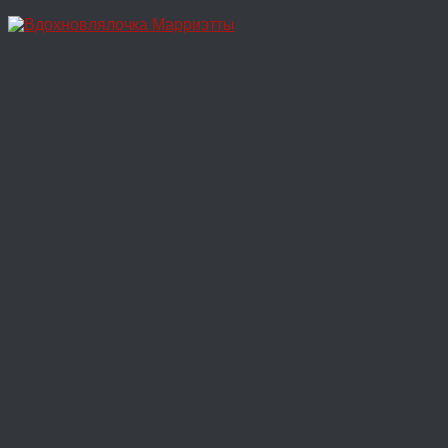
Перейти
к
содержимому