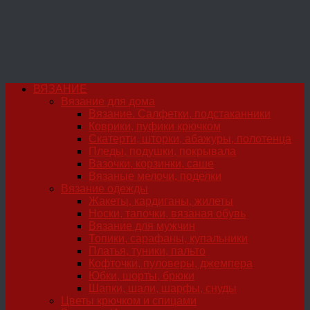
ВЯЗАНИЕ
Вязание для дома
Вязание. Салфетки, подстаканники
Коврики, пуфики крючком
Скатерти, шторки, абажуры, полотенца
Пледы, подушки, покрывала
Вазочки, корзинки, саше
Вязаные мелочи, поделки
Вязание одежды
Жакеты, кардиганы, жилеты
Носки, тапочки, вязаная обувь
Вязание для мужчин
Топики, сарафаны, купальники
Платья, туники, пальто
Кофточки, пуловеры, джемпера
Юбки, шорты, брюки
Шапки, шали, шарфы, снуды
Цветы крючком и спицами