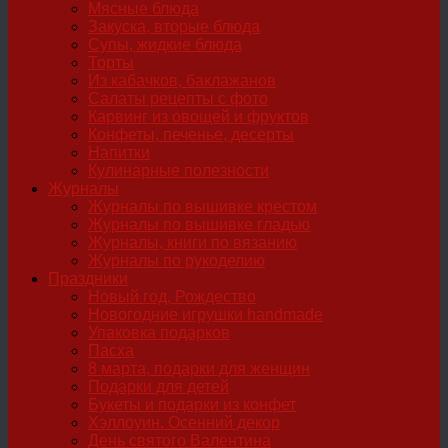
Мясные блюда
Закуска, вторые блюда
Супы, жидкие блюда
Торты
Из кабачков, баклажанов
Салаты рецепты с фото
Карвинг из овощей и фруктов
Конфеты, печенье, десерты
Напитки
Кулинарные полезности
Журналы
Журналы по вышивке крестом
Журналы по вышивке гладью
Журналы, книги по вязанию
Журналы по рукоделию
Праздники
Новый год, Рождество
Новогодние игрушки handmade
Упаковка подарков
Пасха
8 марта, подарки для женщин
Подарки для детей
Букеты и подарки из конфет
Хэллоуин. Осенний декор
День святого Валентина