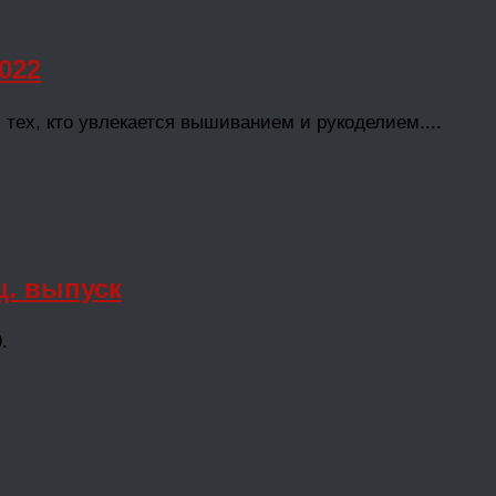
022
ех, кто увлекается вышиванием и рукоделием....
. выпуск
ец. выпуск №05/2019.