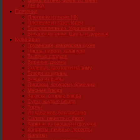
Цветы из лент, цветы из ткани
ЛЕПКА
Плетение
Плетение из газет. МК
Плетение из газет. Идеи
Бисероплетение. Украшения
Бисероплетение. Цветы и деревья
Кулинария
Грузинская, кавказская кухня
Пицца, пироги, хачапури
Выпечка сладкая
Варенье, джемы
Соленья, заготовки на зиму
Блюда из курицы
Блюда из рыбы
Пирожки, чебуреки, блинчики
Мясные блюда
Закуска, вторые блюда
Супы, жидкие блюда
Торты
Из кабачков, баклажанов
Салаты рецепты с фото
Карвинг из овощей и фруктов
Конфеты, печенье, десерты
Напитки