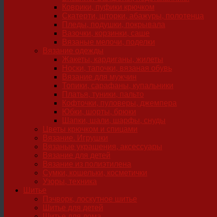
Коврики, пуфики крючком
Скатерти, шторки, абажуры, полотенца
Пледы, подушки, покрывала
Вазочки, корзинки, саше
Вязаные мелочи, поделки
Вязание одежды
Жакеты, кардиганы, жилеты
Носки, тапочки, вязаная обувь
Вязание для мужчин
Топики, сарафаны, купальники
Платья, туники, пальто
Кофточки, пуловеры, джемпера
Юбки, шорты, брюки
Шапки, шали, шарфы, снуды
Цветы крючком и спицами
Вязание. Игрушки
Вязаные украшения, аксессуары
Вязание для детей
Вязание из полиэтилена
Сумки, кошельки, косметички
Узоры, техника
Шитье
Пэчворк, лоскутное шитье
Шитье для детей
Шитье для дома