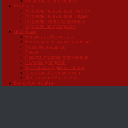
Кулинарные полезности
Журналы
Журналы по вышивке крестом
Журналы по вышивке гладью
Журналы, книги по вязанию
Журналы по рукоделию
Праздники
Новый год, Рождество
Новогодние игрушки handmade
Упаковка подарков
Пасха
8 марта, подарки для женщин
Подарки для детей
Букеты и подарки из конфет
Хэллоуин. Осенний декор
День святого Валентина
Все рубрики сайта