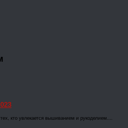
м
023
х, кто увлекается вышиванием и рукоделием....