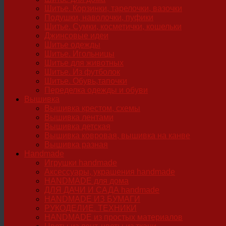
Шитье. Корзинки, тарелочки, вазочки
Подушки, наволочки, пуфики
Шитье. Сумки, косметички, кошельки
Джинсовые идеи
Шитье одежды
Шитье. Игольницы
Шитье для животных
Шитье. Из футболок
Шитье. Обувь,тапочки
Переделка одежды и обуви
Вышивка
Вышивка крестом, схемы
Вышивка лентами
Вышивка детская
Вышивка ковровая, вышивка на канве
Вышивка разная
Handmade
Игрушки handmade
Аксессуары, украшения handmade
HANDMADE для дома
ДЛЯ ДАЧИ И САДА handmade
HANDMADE ИЗ БУМАГИ
РУКОДЕЛИЕ. ТЕХНИКИ
HANDMADE из простых материалов