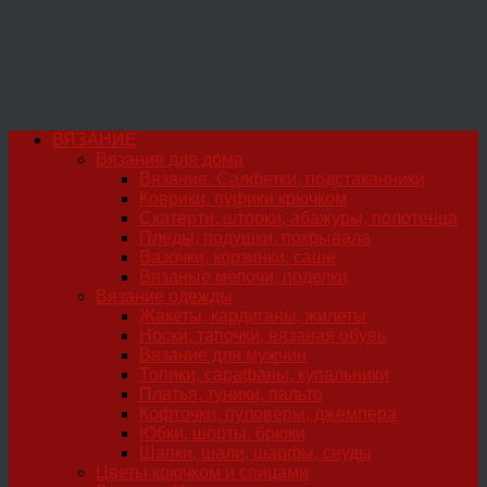
ВЯЗАНИЕ
Вязание для дома
Вязание. Салфетки, подстаканники
Коврики, пуфики крючком
Скатерти, шторки, абажуры, полотенца
Пледы, подушки, покрывала
Вазочки, корзинки, саше
Вязаные мелочи, поделки
Вязание одежды
Жакеты, кардиганы, жилеты
Носки, тапочки, вязаная обувь
Вязание для мужчин
Топики, сарафаны, купальники
Платья, туники, пальто
Кофточки, пуловеры, джемпера
Юбки, шорты, брюки
Шапки, шали, шарфы, снуды
Цветы крючком и спицами