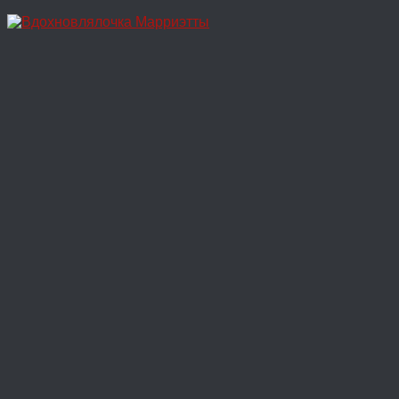
Перейти
к
содержимому