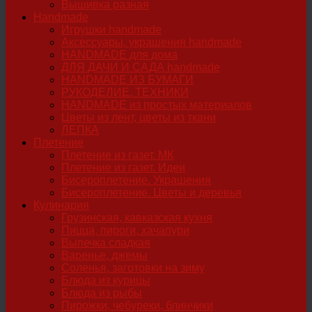
Вышивка разная
Handmade
Игрушки handmade
Аксессуары, украшения handmade
HANDMADE для дома
ДЛЯ ДАЧИ И САДА handmade
HANDMADE ИЗ БУМАГИ
РУКОДЕЛИЕ. ТЕХНИКИ
HANDMADE из простых материалов
Цветы из лент, цветы из ткани
ЛЕПКА
Плетение
Плетение из газет. МК
Плетение из газет. Идеи
Бисероплетение. Украшения
Бисероплетение. Цветы и деревья
Кулинария
Грузинская, кавказская кухня
Пицца, пироги, хачапури
Выпечка сладкая
Варенье, джемы
Соленья, заготовки на зиму
Блюда из курицы
Блюда из рыбы
Пирожки, чебуреки, блинчики