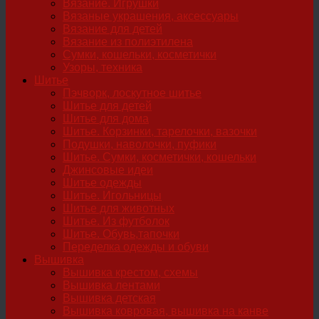
Вязание. Игрушки
Вязаные украшения, аксессуары
Вязание для детей
Вязание из полиэтилена
Сумки, кошельки, косметички
Узоры, техника
Шитье
Пэчворк, лоскутное шитье
Шитье для детей
Шитье для дома
Шитье. Корзинки, тарелочки, вазочки
Подушки, наволочки, пуфики
Шитье. Сумки, косметички, кошельки
Джинсовые идеи
Шитье одежды
Шитье. Игольницы
Шитье для животных
Шитье. Из футболок
Шитье. Обувь,тапочки
Переделка одежды и обуви
Вышивка
Вышивка крестом, схемы
Вышивка лентами
Вышивка детская
Вышивка ковровая, вышивка на канве