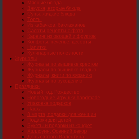
Мясные блюда
Закуска, вторые блюда
Супы, жидкие блюда
Торты
Из кабачков, баклажанов
Салаты рецепты с фото
Карвинг из овощей и фруктов
Конфеты, печенье, десерты
Напитки
Кулинарные полезности
Журналы
Журналы по вышивке крестом
Журналы по вышивке гладью
Журналы, книги по вязанию
Журналы по рукоделию
Праздники
Новый год, Рождество
Новогодние игрушки handmade
Упаковка подарков
Пасха
8 марта, подарки для женщин
Подарки для детей
Букеты и подарки из конфет
Хэллоуин. Осенний декор
День святого Валентина