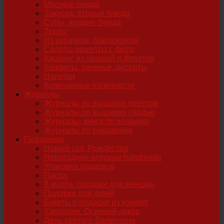
Мясные блюда
Закуска, вторые блюда
Супы, жидкие блюда
Торты
Из кабачков, баклажанов
Салаты рецепты с фото
Карвинг из овощей и фруктов
Конфеты, печенье, десерты
Напитки
Кулинарные полезности
Журналы
Журналы по вышивке крестом
Журналы по вышивке гладью
Журналы, книги по вязанию
Журналы по рукоделию
Праздники
Новый год, Рождество
Новогодние игрушки handmade
Упаковка подарков
Пасха
8 марта, подарки для женщин
Подарки для детей
Букеты и подарки из конфет
Хэллоуин. Осенний декор
День святого Валентина