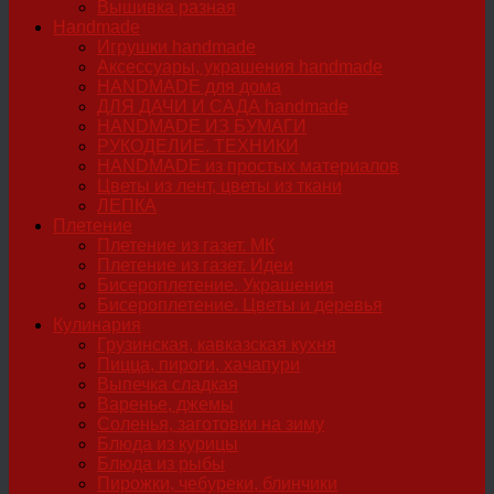
Вышивка разная
Handmade
Игрушки handmade
Аксессуары, украшения handmade
HANDMADE для дома
ДЛЯ ДАЧИ И САДА handmade
HANDMADE ИЗ БУМАГИ
РУКОДЕЛИЕ. ТЕХНИКИ
HANDMADE из простых материалов
Цветы из лент, цветы из ткани
ЛЕПКА
Плетение
Плетение из газет. МК
Плетение из газет. Идеи
Бисероплетение. Украшения
Бисероплетение. Цветы и деревья
Кулинария
Грузинская, кавказская кухня
Пицца, пироги, хачапури
Выпечка сладкая
Варенье, джемы
Соленья, заготовки на зиму
Блюда из курицы
Блюда из рыбы
Пирожки, чебуреки, блинчики