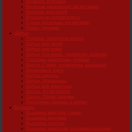
Вязание. Игрушки
Вязаные украшения, аксессуары
Вязание для детей
Вязание из полиэтилена
Сумки, кошельки, косметички
Узоры, техника
Шитье
Пэчворк, лоскутное шитье
Шитье для детей
Шитье для дома
Шитье. Корзинки, тарелочки, вазочки
Подушки, наволочки, пуфики
Шитье. Сумки, косметички, кошельки
Джинсовые идеи
Шитье одежды
Шитье. Игольницы
Шитье для животных
Шитье. Из футболок
Шитье. Обувь,тапочки
Переделка одежды и обуви
Вышивка
Вышивка крестом, схемы
Вышивка лентами
Вышивка детская
Вышивка ковровая, вышивка на канве