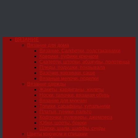
ВЯЗАНИЕ
Вязание для дома
Вязание. Салфетки, подстаканники
Коврики, пуфики крючком
Скатерти, шторки, абажуры, полотенца
Пледы, подушки, покрывала
Вазочки, корзинки, саше
Вязаные мелочи, поделки
Вязание одежды
Жакеты, кардиганы, жилеты
Носки, тапочки, вязаная обувь
Вязание для мужчин
Топики, сарафаны, купальники
Платья, туники, пальто
Кофточки, пуловеры, джемпера
Юбки, шорты, брюки
Шапки, шали, шарфы, снуды
Цветы крючком и спицами