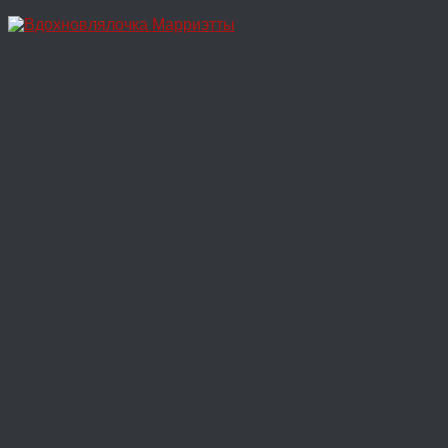
Перейти
к
содержимому