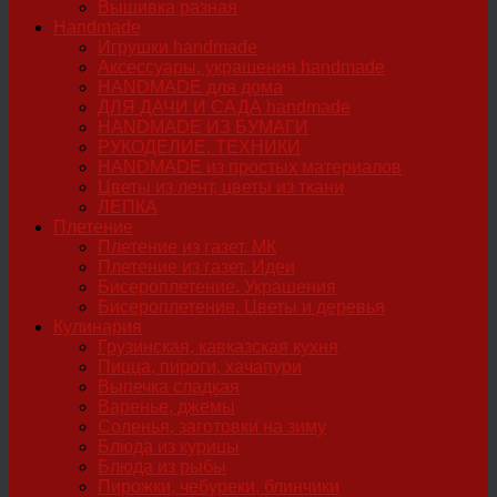
Вышивка разная
Handmade
Игрушки handmade
Аксессуары, украшения handmade
HANDMADE для дома
ДЛЯ ДАЧИ И САДА handmade
HANDMADE ИЗ БУМАГИ
РУКОДЕЛИЕ. ТЕХНИКИ
HANDMADE из простых материалов
Цветы из лент, цветы из ткани
ЛЕПКА
Плетение
Плетение из газет. МК
Плетение из газет. Идеи
Бисероплетение. Украшения
Бисероплетение. Цветы и деревья
Кулинария
Грузинская, кавказская кухня
Пицца, пироги, хачапури
Выпечка сладкая
Варенье, джемы
Соленья, заготовки на зиму
Блюда из курицы
Блюда из рыбы
Пирожки, чебуреки, блинчики