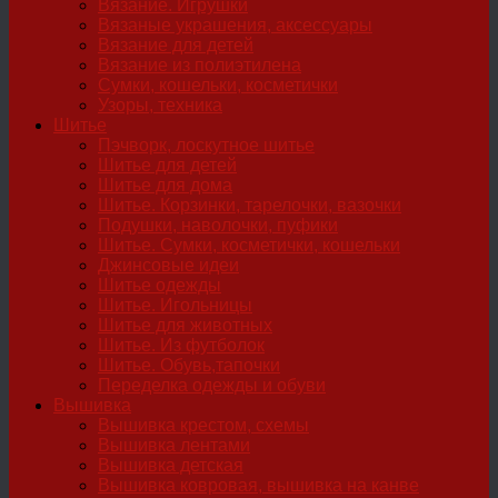
Вязание. Игрушки
Вязаные украшения, аксессуары
Вязание для детей
Вязание из полиэтилена
Сумки, кошельки, косметички
Узоры, техника
Шитье
Пэчворк, лоскутное шитье
Шитье для детей
Шитье для дома
Шитье. Корзинки, тарелочки, вазочки
Подушки, наволочки, пуфики
Шитье. Сумки, косметички, кошельки
Джинсовые идеи
Шитье одежды
Шитье. Игольницы
Шитье для животных
Шитье. Из футболок
Шитье. Обувь,тапочки
Переделка одежды и обуви
Вышивка
Вышивка крестом, схемы
Вышивка лентами
Вышивка детская
Вышивка ковровая, вышивка на канве