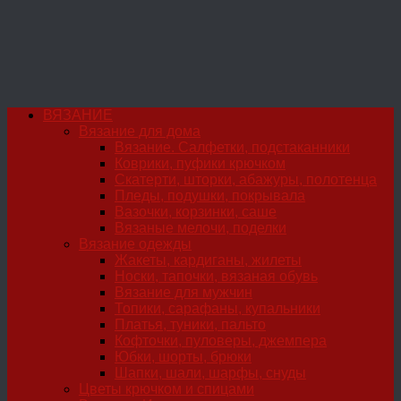
ВЯЗАНИЕ
Вязание для дома
Вязание. Салфетки, подстаканники
Коврики, пуфики крючком
Скатерти, шторки, абажуры, полотенца
Пледы, подушки, покрывала
Вазочки, корзинки, саше
Вязаные мелочи, поделки
Вязание одежды
Жакеты, кардиганы, жилеты
Носки, тапочки, вязаная обувь
Вязание для мужчин
Топики, сарафаны, купальники
Платья, туники, пальто
Кофточки, пуловеры, джемпера
Юбки, шорты, брюки
Шапки, шали, шарфы, снуды
Цветы крючком и спицами