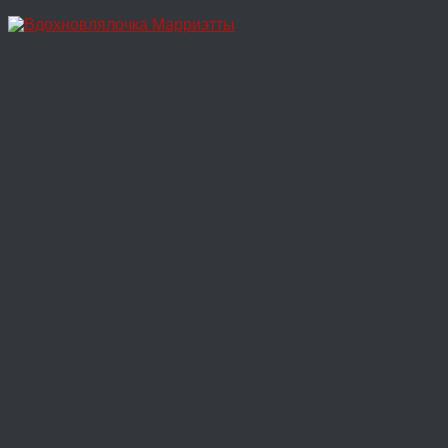
Перейти
к
содержимому