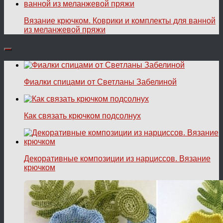
Вязание крючком. Коврики и комплекты для ванной
из меланжевой пряжи
Фиалки спицами от Светланы Забелиной
Как связать крючком подсолнух
Декоративные композиции из нарциссов. Вязание
крючком