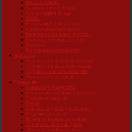
Мясные блюда
Закуска, вторые блюда
Супы, жидкие блюда
Торты
Из кабачков, баклажанов
Салаты рецепты с фото
Карвинг из овощей и фруктов
Конфеты, печенье, десерты
Напитки
Кулинарные полезности
Журналы
Журналы по вышивке крестом
Журналы по вышивке гладью
Журналы, книги по вязанию
Журналы по рукоделию
Праздники
Новый год, Рождество
Новогодние игрушки handmade
Упаковка подарков
Пасха
8 марта, подарки для женщин
Подарки для детей
Букеты и подарки из конфет
Хэллоуин. Осенний декор
День святого Валентина