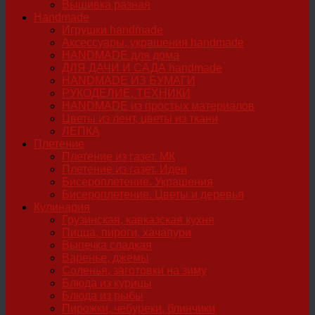
Вышивка разная
Handmade
Игрушки handmade
Аксессуары, украшения handmade
HANDMADE для дома
ДЛЯ ДАЧИ И САДА handmade
HANDMADE ИЗ БУМАГИ
РУКОДЕЛИЕ. ТЕХНИКИ
HANDMADE из простых материалов
Цветы из лент, цветы из ткани
ЛЕПКА
Плетение
Плетение из газет. МК
Плетение из газет. Идеи
Бисероплетение. Украшения
Бисероплетение. Цветы и деревья
Кулинария
Грузинская, кавказская кухня
Пицца, пироги, хачапури
Выпечка сладкая
Варенье, джемы
Соленья, заготовки на зиму
Блюда из курицы
Блюда из рыбы
Пирожки, чебуреки, блинчики