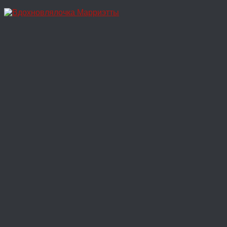
Перейти
к
содержимому