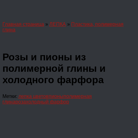
Главная страница
»
ЛЕПКА
»
Пластика, полимерная
глина
Розы и пионы из
полимерной глины и
холодного фарфора
Метки:
лепка цветов
пионы
полимерная
глина
роза
холодный фарфор