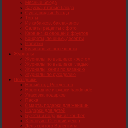
Мясные блюда
Закуска, вторые блюда
Супы, жидкие блюда
Торты
Из кабачков, баклажанов
Салаты рецепты с фото
Карвинг из овощей и фруктов
Конфеты, печенье, десерты
Напитки
Кулинарные полезности
Журналы
Журналы по вышивке крестом
Журналы по вышивке гладью
Журналы, книги по вязанию
Журналы по рукоделию
Праздники
Новый год, Рождество
Новогодние игрушки handmade
Упаковка подарков
Пасха
8 марта, подарки для женщин
Подарки для детей
Букеты и подарки из конфет
Хэллоуин. Осенний декор
День святого Валентина