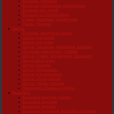
Вязание. Игрушки
Вязаные украшения, аксессуары
Вязание для детей
Вязание из полиэтилена
Сумки, кошельки, косметички
Узоры, техника
Шитье
Пэчворк, лоскутное шитье
Шитье для детей
Шитье для дома
Шитье. Корзинки, тарелочки, вазочки
Подушки, наволочки, пуфики
Шитье. Сумки, косметички, кошельки
Джинсовые идеи
Шитье одежды
Шитье. Игольницы
Шитье для животных
Шитье. Из футболок
Шитье. Обувь,тапочки
Переделка одежды и обуви
Вышивка
Вышивка крестом, схемы
Вышивка лентами
Вышивка детская
Вышивка ковровая, вышивка на канве