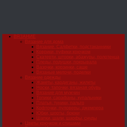
ВЯЗАНИЕ
Вязание для дома
Вязание. Салфетки, подстаканники
Коврики, пуфики крючком
Скатерти, шторки, абажуры, полотенца
Пледы, подушки, покрывала
Вазочки, корзинки, саше
Вязаные мелочи, поделки
Вязание одежды
Жакеты, кардиганы, жилеты
Носки, тапочки, вязаная обувь
Вязание для мужчин
Топики, сарафаны, купальники
Платья, туники, пальто
Кофточки, пуловеры, джемпера
Юбки, шорты, брюки
Шапки, шали, шарфы, снуды
Цветы крючком и спицами