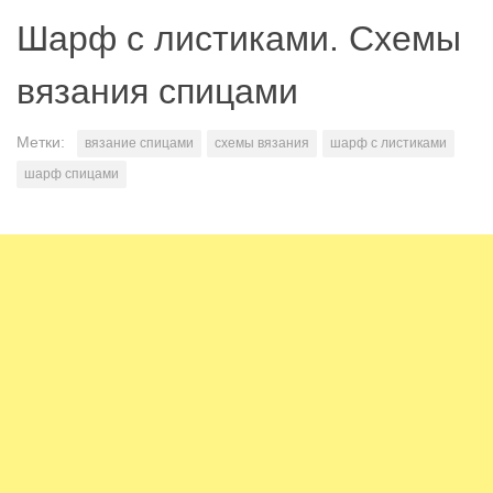
Шарф с листиками. Схемы
вязания спицами
Метки:
вязание спицами
схемы вязания
шарф с листиками
шарф спицами