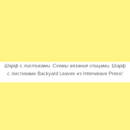
Шарф с листиками. Схемы вязания спицами.
Шарф
с листиками Backyard Leaves из Interweave Press!