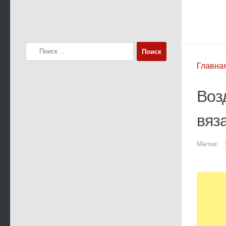
Найти:
Главна
Воз
вяз
Метки: