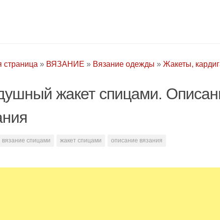
я страница
»
ВЯЗАНИЕ
»
Вязание одежды
»
Жакеты, карди
душный жакет спицами. Описан
ания
вязание спицами
жакет спицами
описание вязания