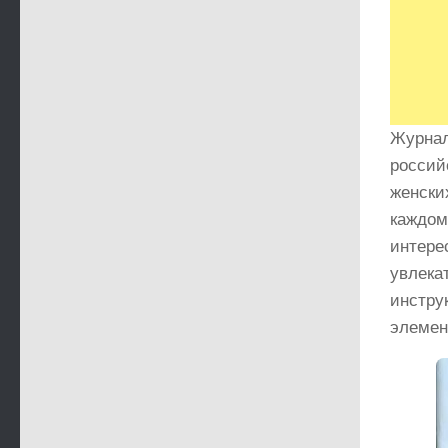
Журна
россий
женски
каждом
интер
увлек
инстру
элемен