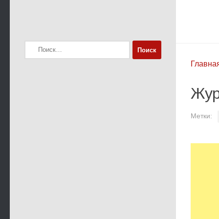
Найти:
Главна
Жур
Метки: