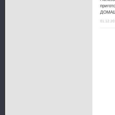
пригот
ДОМАШ
01.12.20