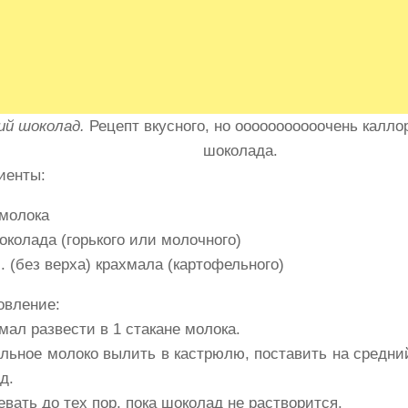
ий шоколад.
Рецепт вкусного, но ооооооооооочень калло
шоколада.
иенты:
 молока
околада (горького или молочного)
л. (без верха) крахмала (картофельного)
овление:
мал развести в 1 стакане молока.
альное молоко вылить в кастрюлю, поставить на средни
д.
евать до тех пор, пока шоколад не растворится.