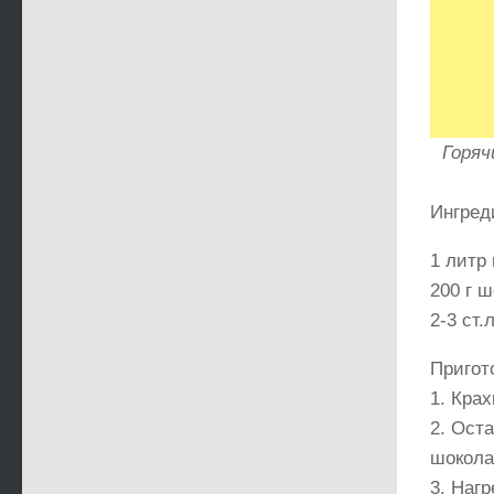
Горяч
Ингред
1 литр
200 г ш
2-3 ст.
Пригот
1. Крах
2. Ост
шокола
3. Нагр