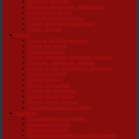
Вязание. Игрушки
Вязаные украшения, аксессуары
Вязание для детей
Вязание из полиэтилена
Сумки, кошельки, косметички
Узоры, техника
Шитье
Пэчворк, лоскутное шитье
Шитье для детей
Шитье для дома
Шитье. Корзинки, тарелочки, вазочки
Подушки, наволочки, пуфики
Шитье. Сумки, косметички, кошельки
Джинсовые идеи
Шитье одежды
Шитье. Игольницы
Шитье для животных
Шитье. Из футболок
Шитье. Обувь,тапочки
Переделка одежды и обуви
Вышивка
Вышивка крестом, схемы
Вышивка лентами
Вышивка детская
Вышивка ковровая, вышивка на канве