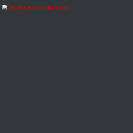
Перейти
к
содержимому