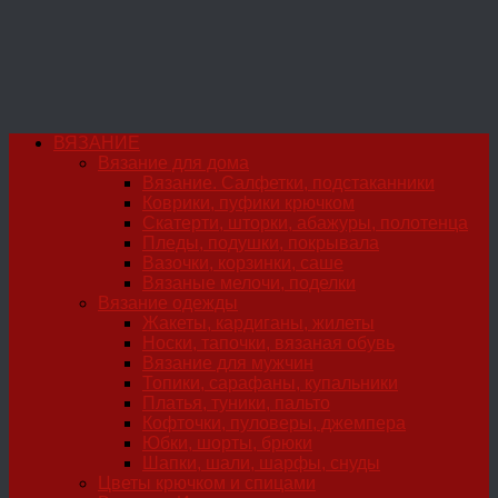
ВЯЗАНИЕ
Вязание для дома
Вязание. Салфетки, подстаканники
Коврики, пуфики крючком
Скатерти, шторки, абажуры, полотенца
Пледы, подушки, покрывала
Вазочки, корзинки, саше
Вязаные мелочи, поделки
Вязание одежды
Жакеты, кардиганы, жилеты
Носки, тапочки, вязаная обувь
Вязание для мужчин
Топики, сарафаны, купальники
Платья, туники, пальто
Кофточки, пуловеры, джемпера
Юбки, шорты, брюки
Шапки, шали, шарфы, снуды
Цветы крючком и спицами