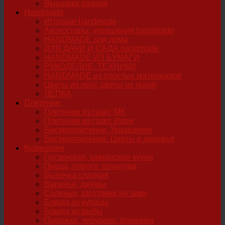
Вышивка разная
Handmade
Игрушки handmade
Аксессуары, украшения handmade
HANDMADE для дома
ДЛЯ ДАЧИ И САДА handmade
HANDMADE ИЗ БУМАГИ
РУКОДЕЛИЕ. ТЕХНИКИ
HANDMADE из простых материалов
Цветы из лент, цветы из ткани
ЛЕПКА
Плетение
Плетение из газет. МК
Плетение из газет. Идеи
Бисероплетение. Украшения
Бисероплетение. Цветы и деревья
Кулинария
Грузинская, кавказская кухня
Пицца, пироги, хачапури
Выпечка сладкая
Варенье, джемы
Соленья, заготовки на зиму
Блюда из курицы
Блюда из рыбы
Пирожки, чебуреки, блинчики