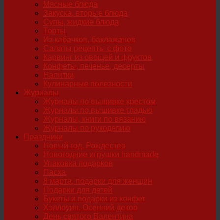
Мясные блюда
Закуска, вторые блюда
Супы, жидкие блюда
Торты
Из кабачков, баклажанов
Салаты рецепты с фото
Карвинг из овощей и фруктов
Конфеты, печенье, десерты
Напитки
Кулинарные полезности
Журналы
Журналы по вышивке крестом
Журналы по вышивке гладью
Журналы, книги по вязанию
Журналы по рукоделию
Праздники
Новый год, Рождество
Новогодние игрушки handmade
Упаковка подарков
Пасха
8 марта, подарки для женщин
Подарки для детей
Букеты и подарки из конфет
Хэллоуин. Осенний декор
День святого Валентина