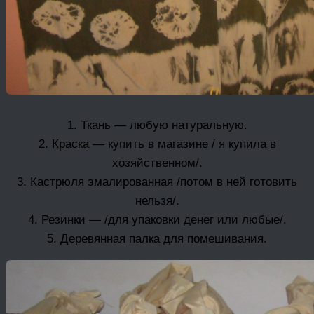
1. Ткань — любую натуральную.
2. Краска — купить в магазине / я купила в
хозяйственном/.
3. Кастрюля эмалированная /потом в ней готовить
нельзя/.
4. Резинки — /для упаковки денег или любые/.
5. Деревянная палка для помешивания.