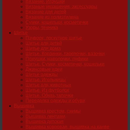
Вязание. Игрушки
Вязаные украшения, аксессуары
Вязание для детей
Вязание из полиэтилена
Сумки, кошельки, косметички
Узоры, техника
Шитье
Пэчворк, лоскутное шитье
Шитье для детей
Шитье для дома
Шитье. Корзинки, тарелочки, вазочки
Подушки, наволочки, пуфики
Шитье. Сумки, косметички, кошельки
Джинсовые идеи
Шитье одежды
Шитье. Игольницы
Шитье для животных
Шитье. Из футболок
Шитье. Обувь,тапочки
Переделка одежды и обуви
Вышивка
Вышивка крестом, схемы
Вышивка лентами
Вышивка детская
Вышивка ковровая, вышивка на канве