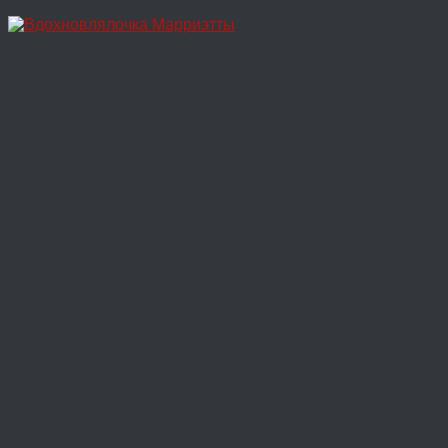
Перейти
к
содержимому