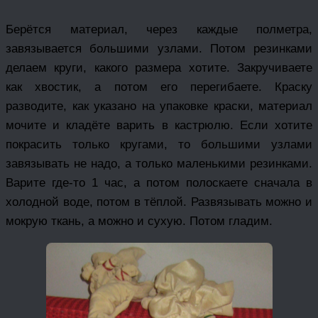
Берётся материал, через каждые полметра,
завязывается большими узлами. Потом резинками
делаем круги, какого размера хотите. Закручиваете
как хвостик, а потом его перегибаете. Краску
разводите, как указано на упаковке краски, материал
мочите и кладёте варить в кастрюлю. Если хотите
покрасить только кругами, то большими узлами
завязывать не надо, а только маленькими резинками.
Варите где-то 1 час, а потом полоскаете сначала в
холодной воде, потом в тёплой. Развязывать можно и
мокрую ткань, а можно и сухую. Потом гладим.