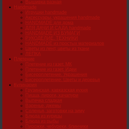
Вышивка разная
Handmade
Игрушки handmade
Аксессуары, украшения handmade
HANDMADE для дома
ДЛЯ ДАЧИ И САДА handmade
HANDMADE ИЗ БУМАГИ
РУКОДЕЛИЕ. ТЕХНИКИ
HANDMADE из простых материалов
Цветы из лент, цветы из ткани
ЛЕПКА
Плетение
Плетение из газет. МК
Плетение из газет. Идеи
Бисероплетение. Украшения
Бисероплетение. Цветы и деревья
Кулинария
Грузинская, кавказская кухня
Пицца, пироги, хачапури
Выпечка сладкая
Варенье, джемы
Соленья, заготовки на зиму
Блюда из курицы
Блюда из рыбы
Пирожки, чебуреки, блинчики