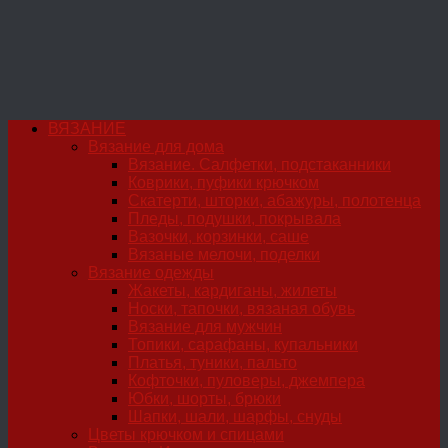
ВЯЗАНИЕ
Вязание для дома
Вязание. Салфетки, подстаканники
Коврики, пуфики крючком
Скатерти, шторки, абажуры, полотенца
Пледы, подушки, покрывала
Вазочки, корзинки, саше
Вязаные мелочи, поделки
Вязание одежды
Жакеты, кардиганы, жилеты
Носки, тапочки, вязаная обувь
Вязание для мужчин
Топики, сарафаны, купальники
Платья, туники, пальто
Кофточки, пуловеры, джемпера
Юбки, шорты, брюки
Шапки, шали, шарфы, снуды
Цветы крючком и спицами