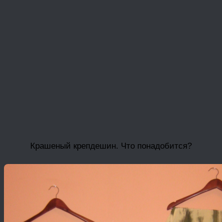
Крашеный крепдешин. Что понадобится?