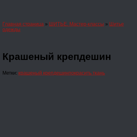
Главная страница
»
ШИТЬЕ. Мастер-классы
»
Шитье
одежды
Крашеный крепдешин
Метки:
крашеный крепдешин
покрасить ткань