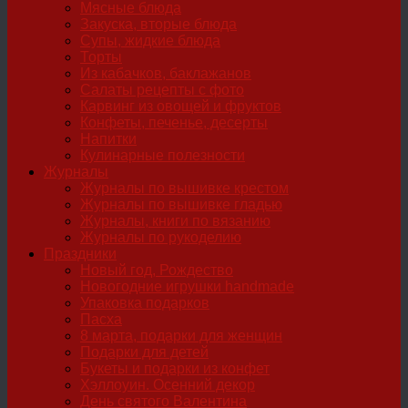
Мясные блюда
Закуска, вторые блюда
Супы, жидкие блюда
Торты
Из кабачков, баклажанов
Салаты рецепты с фото
Карвинг из овощей и фруктов
Конфеты, печенье, десерты
Напитки
Кулинарные полезности
Журналы
Журналы по вышивке крестом
Журналы по вышивке гладью
Журналы, книги по вязанию
Журналы по рукоделию
Праздники
Новый год, Рождество
Новогодние игрушки handmade
Упаковка подарков
Пасха
8 марта, подарки для женщин
Подарки для детей
Букеты и подарки из конфет
Хэллоуин. Осенний декор
День святого Валентина