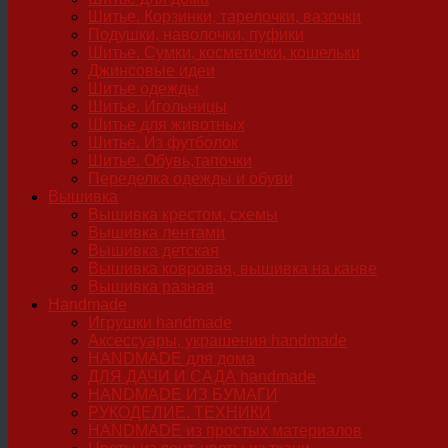
Шитье. Корзинки, тарелочки, вазочки
Подушки, наволочки, пуфики
Шитье. Сумки, косметички, кошельки
Джинсовые идеи
Шитье одежды
Шитье. Игольницы
Шитье для животных
Шитье. Из футболок
Шитье. Обувь,тапочки
Переделка одежды и обуви
Вышивка
Вышивка крестом, схемы
Вышивка лентами
Вышивка детская
Вышивка ковровая, вышивка на канве
Вышивка разная
Handmade
Игрушки handmade
Аксессуары, украшения handmade
HANDMADE для дома
ДЛЯ ДАЧИ И САДА handmade
HANDMADE ИЗ БУМАГИ
РУКОДЕЛИЕ. ТЕХНИКИ
HANDMADE из простых материалов