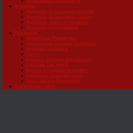
Кулинарные полезности
Журналы
Журналы по вышивке крестом
Журналы по вышивке гладью
Журналы, книги по вязанию
Журналы по рукоделию
Праздники
Новый год, Рождество
Новогодние игрушки handmade
Упаковка подарков
Пасха
8 марта, подарки для женщин
Подарки для детей
Букеты и подарки из конфет
Хэллоуин. Осенний декор
День святого Валентина
Все рубрики сайта