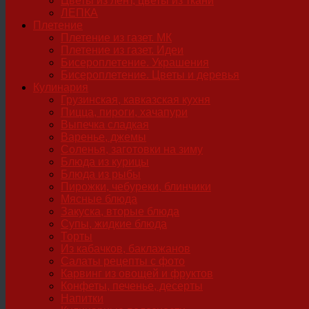
Цветы из лент, цветы из ткани
ЛЕПКА
Плетение
Плетение из газет. МК
Плетение из газет. Идеи
Бисероплетение. Украшения
Бисероплетение. Цветы и деревья
Кулинария
Грузинская, кавказская кухня
Пицца, пироги, хачапури
Выпечка сладкая
Варенье, джемы
Соленья, заготовки на зиму
Блюда из курицы
Блюда из рыбы
Пирожки, чебуреки, блинчики
Мясные блюда
Закуска, вторые блюда
Супы, жидкие блюда
Торты
Из кабачков, баклажанов
Салаты рецепты с фото
Карвинг из овощей и фруктов
Конфеты, печенье, десерты
Напитки