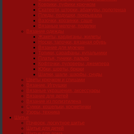
Коврики, пуфики крючком
Скатерти, шторки, абажуры, полотенца
Пледы, подушки, покрывала
Вазочки, корзинки, саше
Вязаные мелочи, поделки
Вязание одежды
Жакеты, кардиганы, жилеты
Носки, тапочки, вязаная обувь
Вязание для мужчин
Топики, сарафаны, купальники
Платья, туники, пальто
Кофточки, пуловеры, джемпера
Юбки, шорты, брюки
Шапки, шали, шарфы, снуды
Цветы крючком и спицами
Вязание. Игрушки
Вязаные украшения, аксессуары
Вязание для детей
Вязание из полиэтилена
Сумки, кошельки, косметички
Узоры, техника
Шитье
Пэчворк, лоскутное шитье
Шитье для детей
Шитье для дома