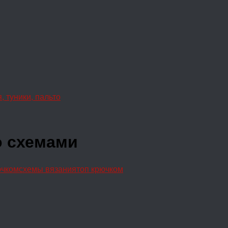
, туники, пальто
о схемами
ючком
схемы вязания
топ крючком