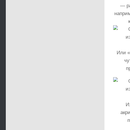
— р
наприм
Или «
чу
п
И
акр
п