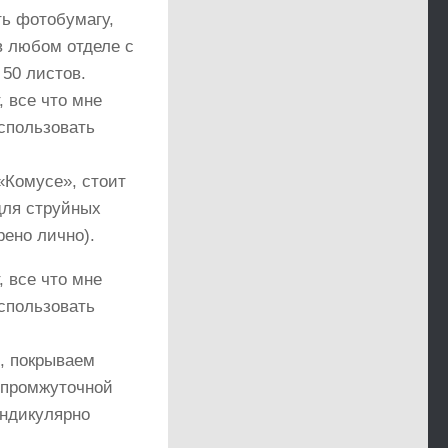
ть фотобумагу,
 в любом отделе с
50 листов.
 «Комусе», стоит
для струйных
рено лично).
, покрываем
 промжуточной
ндикулярно