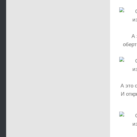
А э
оберт
А это 
И откр