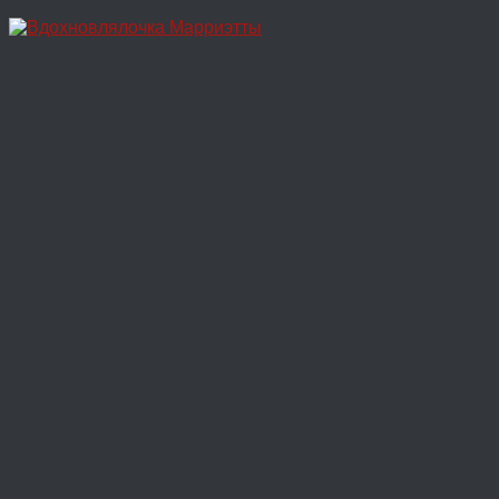
Перейти
к
содержимому