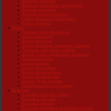
Вязание. Игрушки
Вязаные украшения, аксессуары
Вязание для детей
Вязание из полиэтилена
Сумки, кошельки, косметички
Узоры, техника
Шитье
Пэчворк, лоскутное шитье
Шитье для детей
Шитье для дома
Шитье. Корзинки, тарелочки, вазочки
Подушки, наволочки, пуфики
Шитье. Сумки, косметички, кошельки
Джинсовые идеи
Шитье одежды
Шитье. Игольницы
Шитье для животных
Шитье. Из футболок
Шитье. Обувь,тапочки
Переделка одежды и обуви
Вышивка
Вышивка крестом, схемы
Вышивка лентами
Вышивка детская
Вышивка ковровая, вышивка на канве