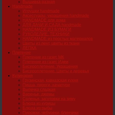
Вышивка разная
Handmade
Игрушки handmade
Аксессуары, украшения handmade
HANDMADE для дома
ДЛЯ ДАЧИ И САДА handmade
HANDMADE ИЗ БУМАГИ
РУКОДЕЛИЕ. ТЕХНИКИ
HANDMADE из простых материалов
Цветы из лент, цветы из ткани
ЛЕПКА
Плетение
Плетение из газет. МК
Плетение из газет. Идеи
Бисероплетение. Украшения
Бисероплетение. Цветы и деревья
Кулинария
Грузинская, кавказская кухня
Пицца, пироги, хачапури
Выпечка сладкая
Варенье, джемы
Соленья, заготовки на зиму
Блюда из курицы
Блюда из рыбы
Пирожки, чебуреки, блинчики