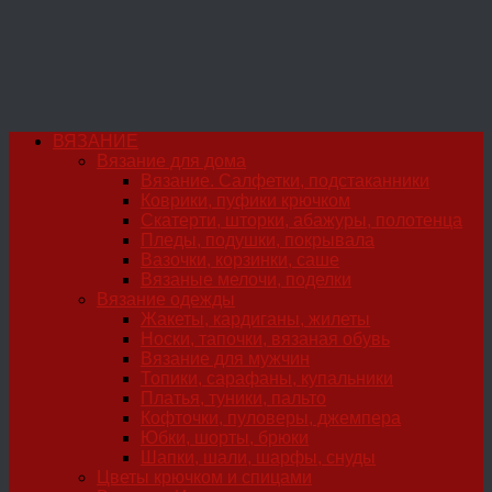
ВЯЗАНИЕ
Вязание для дома
Вязание. Салфетки, подстаканники
Коврики, пуфики крючком
Скатерти, шторки, абажуры, полотенца
Пледы, подушки, покрывала
Вазочки, корзинки, саше
Вязаные мелочи, поделки
Вязание одежды
Жакеты, кардиганы, жилеты
Носки, тапочки, вязаная обувь
Вязание для мужчин
Топики, сарафаны, купальники
Платья, туники, пальто
Кофточки, пуловеры, джемпера
Юбки, шорты, брюки
Шапки, шали, шарфы, снуды
Цветы крючком и спицами