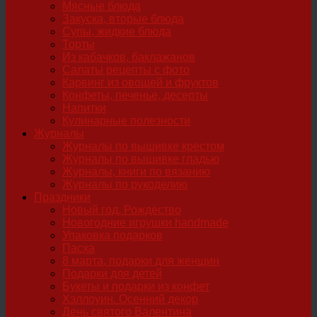
Мясные блюда
Закуска, вторые блюда
Супы, жидкие блюда
Торты
Из кабачков, баклажанов
Салаты рецепты с фото
Карвинг из овощей и фруктов
Конфеты, печенье, десерты
Напитки
Кулинарные полезности
Журналы
Журналы по вышивке крестом
Журналы по вышивке гладью
Журналы, книги по вязанию
Журналы по рукоделию
Праздники
Новый год, Рождество
Новогодние игрушки handmade
Упаковка подарков
Пасха
8 марта, подарки для женщин
Подарки для детей
Букеты и подарки из конфет
Хэллоуин. Осенний декор
День святого Валентина