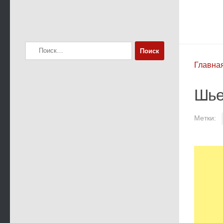
Найти:
Главна
Шье
Метки: