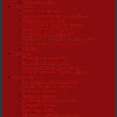
Вышивка разная
Handmade
Игрушки handmade
Аксессуары, украшения handmade
HANDMADE для дома
ДЛЯ ДАЧИ И САДА handmade
HANDMADE ИЗ БУМАГИ
РУКОДЕЛИЕ. ТЕХНИКИ
HANDMADE из простых материалов
Цветы из лент, цветы из ткани
ЛЕПКА
Плетение
Плетение из газет. МК
Плетение из газет. Идеи
Бисероплетение. Украшения
Бисероплетение. Цветы и деревья
Кулинария
Грузинская, кавказская кухня
Пицца, пироги, хачапури
Выпечка сладкая
Варенье, джемы
Соленья, заготовки на зиму
Блюда из курицы
Блюда из рыбы
Пирожки, чебуреки, блинчики