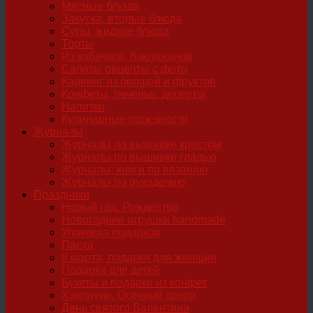
Мясные блюда
Закуска, вторые блюда
Супы, жидкие блюда
Торты
Из кабачков, баклажанов
Салаты рецепты с фото
Карвинг из овощей и фруктов
Конфеты, печенье, десерты
Напитки
Кулинарные полезности
Журналы
Журналы по вышивке крестом
Журналы по вышивке гладью
Журналы, книги по вязанию
Журналы по рукоделию
Праздники
Новый год, Рождество
Новогодние игрушки handmade
Упаковка подарков
Пасха
8 марта, подарки для женщин
Подарки для детей
Букеты и подарки из конфет
Хэллоуин. Осенний декор
День святого Валентина