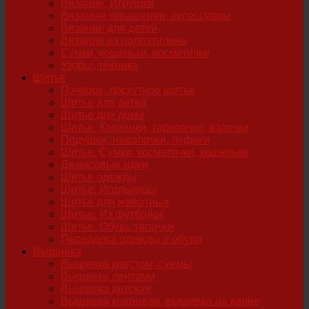
Вязание. Игрушки
Вязаные украшения, аксессуары
Вязание для детей
Вязание из полиэтилена
Сумки, кошельки, косметички
Узоры, техника
Шитье
Пэчворк, лоскутное шитье
Шитье для детей
Шитье для дома
Шитье. Корзинки, тарелочки, вазочки
Подушки, наволочки, пуфики
Шитье. Сумки, косметички, кошельки
Джинсовые идеи
Шитье одежды
Шитье. Игольницы
Шитье для животных
Шитье. Из футболок
Шитье. Обувь,тапочки
Переделка одежды и обуви
Вышивка
Вышивка крестом, схемы
Вышивка лентами
Вышивка детская
Вышивка ковровая, вышивка на канве