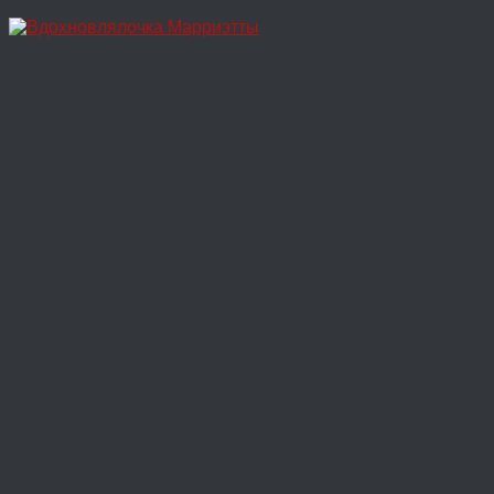
Перейти
к
содержимому