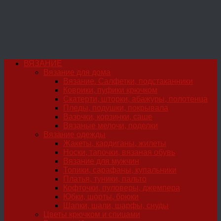
ВЯЗАНИЕ
Вязание для дома
Вязание. Салфетки, подстаканники
Коврики, пуфики крючком
Скатерти, шторки, абажуры, полотенца
Пледы, подушки, покрывала
Вазочки, корзинки, саше
Вязаные мелочи, поделки
Вязание одежды
Жакеты, кардиганы, жилеты
Носки, тапочки, вязаная обувь
Вязание для мужчин
Топики, сарафаны, купальники
Платья, туники, пальто
Кофточки, пуловеры, джемпера
Юбки, шорты, брюки
Шапки, шали, шарфы, снуды
Цветы крючком и спицами