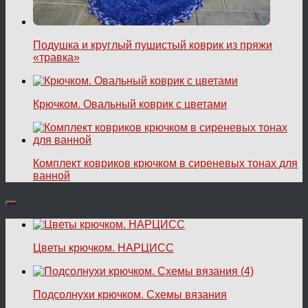
Подушка и круглый пушистый коврик из пряжи
«травка»
Крючком. Овальный коврик с цветами
Комплект ковриков крючком в сиреневых тонах для
ванной
Цветы крючком. НАРЦИСС
Подсолнухи крючком. Схемы вязания