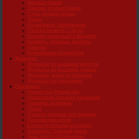
Мясные блюда
Закуска, вторые блюда
Супы, жидкие блюда
Торты
Из кабачков, баклажанов
Салаты рецепты с фото
Карвинг из овощей и фруктов
Конфеты, печенье, десерты
Напитки
Кулинарные полезности
Журналы
Журналы по вышивке крестом
Журналы по вышивке гладью
Журналы, книги по вязанию
Журналы по рукоделию
Праздники
Новый год, Рождество
Новогодние игрушки handmade
Упаковка подарков
Пасха
8 марта, подарки для женщин
Подарки для детей
Букеты и подарки из конфет
Хэллоуин. Осенний декор
День святого Валентина