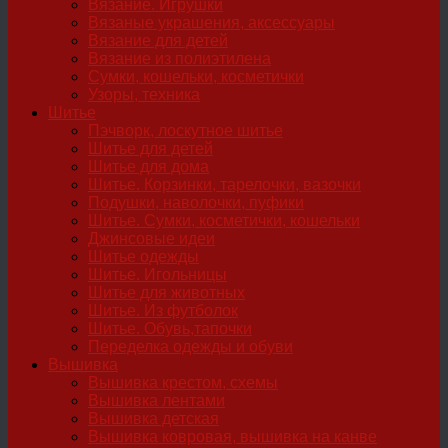
Вязание. Игрушки
Вязаные украшения, аксессуары
Вязание для детей
Вязание из полиэтилена
Сумки, кошельки, косметички
Узоры, техника
Шитье
Пэчворк, лоскутное шитье
Шитье для детей
Шитье для дома
Шитье. Корзинки, тарелочки, вазочки
Подушки, наволочки, пуфики
Шитье. Сумки, косметички, кошельки
Джинсовые идеи
Шитье одежды
Шитье. Игольницы
Шитье для животных
Шитье. Из футболок
Шитье. Обувь,тапочки
Переделка одежды и обуви
Вышивка
Вышивка крестом, схемы
Вышивка лентами
Вышивка детская
Вышивка ковровая, вышивка на канве