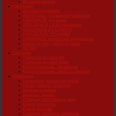
Вышивка разная
Handmade
Игрушки handmade
Аксессуары, украшения handmade
HANDMADE для дома
ДЛЯ ДАЧИ И САДА handmade
HANDMADE ИЗ БУМАГИ
РУКОДЕЛИЕ. ТЕХНИКИ
HANDMADE из простых материалов
Цветы из лент, цветы из ткани
ЛЕПКА
Плетение
Плетение из газет. МК
Плетение из газет. Идеи
Бисероплетение. Украшения
Бисероплетение. Цветы и деревья
Кулинария
Грузинская, кавказская кухня
Пицца, пироги, хачапури
Выпечка сладкая
Варенье, джемы
Соленья, заготовки на зиму
Блюда из курицы
Блюда из рыбы
Пирожки, чебуреки, блинчики