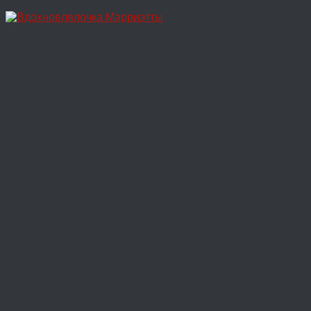
Перейти
к
содержимому