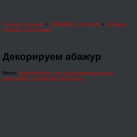
Главная страница
»
HANDMADE для дома
»
Абажуры,
ночники, светильники
Декорируем абажур
Метки:
абажур
абажур для лампы
декорирование
абажура
мастер-класс
ночной город