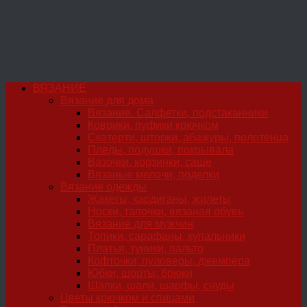
ВЯЗАНИЕ
Вязание для дома
Вязание. Салфетки, подстаканники
Коврики, пуфики крючком
Скатерти, шторки, абажуры, полотенца
Пледы, подушки, покрывала
Вазочки, корзинки, саше
Вязаные мелочи, поделки
Вязание одежды
Жакеты, кардиганы, жилеты
Носки, тапочки, вязаная обувь
Вязание для мужчин
Топики, сарафаны, купальники
Платья, туники, пальто
Кофточки, пуловеры, джемпера
Юбки, шорты, брюки
Шапки, шали, шарфы, снуды
Цветы крючком и спицами