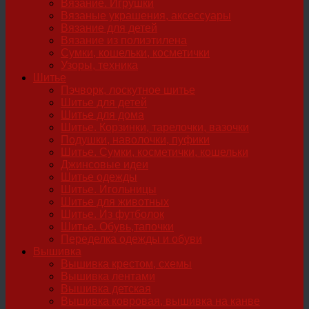
Вязание. Игрушки
Вязаные украшения, аксессуары
Вязание для детей
Вязание из полиэтилена
Сумки, кошельки, косметички
Узоры, техника
Шитье
Пэчворк, лоскутное шитье
Шитье для детей
Шитье для дома
Шитье. Корзинки, тарелочки, вазочки
Подушки, наволочки, пуфики
Шитье. Сумки, косметички, кошельки
Джинсовые идеи
Шитье одежды
Шитье. Игольницы
Шитье для животных
Шитье. Из футболок
Шитье. Обувь,тапочки
Переделка одежды и обуви
Вышивка
Вышивка крестом, схемы
Вышивка лентами
Вышивка детская
Вышивка ковровая, вышивка на канве