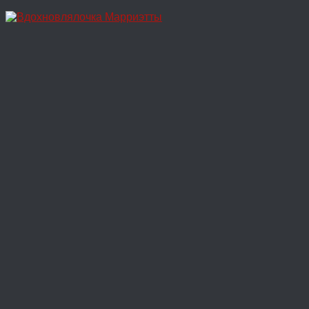
Перейти
к
содержимому