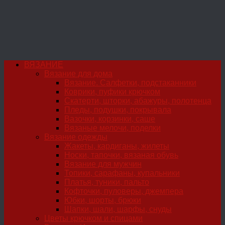
ВЯЗАНИЕ
Вязание для дома
Вязание. Салфетки, подстаканники
Коврики, пуфики крючком
Скатерти, шторки, абажуры, полотенца
Пледы, подушки, покрывала
Вазочки, корзинки, саше
Вязаные мелочи, поделки
Вязание одежды
Жакеты, кардиганы, жилеты
Носки, тапочки, вязаная обувь
Вязание для мужчин
Топики, сарафаны, купальники
Платья, туники, пальто
Кофточки, пуловеры, джемпера
Юбки, шорты, брюки
Шапки, шали, шарфы, снуды
Цветы крючком и спицами