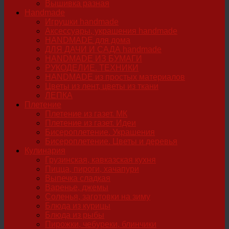
Вышивка разная
Handmade
Игрушки handmade
Аксессуары, украшения handmade
HANDMADE для дома
ДЛЯ ДАЧИ И САДА handmade
HANDMADE ИЗ БУМАГИ
РУКОДЕЛИЕ. ТЕХНИКИ
HANDMADE из простых материалов
Цветы из лент, цветы из ткани
ЛЕПКА
Плетение
Плетение из газет. МК
Плетение из газет. Идеи
Бисероплетение. Украшения
Бисероплетение. Цветы и деревья
Кулинария
Грузинская, кавказская кухня
Пицца, пироги, хачапури
Выпечка сладкая
Варенье, джемы
Соленья, заготовки на зиму
Блюда из курицы
Блюда из рыбы
Пирожки, чебуреки, блинчики