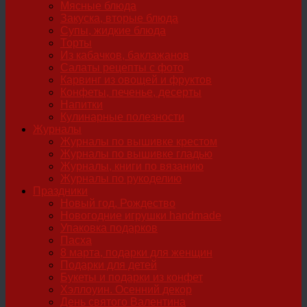
Мясные блюда
Закуска, вторые блюда
Супы, жидкие блюда
Торты
Из кабачков, баклажанов
Салаты рецепты с фото
Карвинг из овощей и фруктов
Конфеты, печенье, десерты
Напитки
Кулинарные полезности
Журналы
Журналы по вышивке крестом
Журналы по вышивке гладью
Журналы, книги по вязанию
Журналы по рукоделию
Праздники
Новый год, Рождество
Новогодние игрушки handmade
Упаковка подарков
Пасха
8 марта, подарки для женщин
Подарки для детей
Букеты и подарки из конфет
Хэллоуин. Осенний декор
День святого Валентина