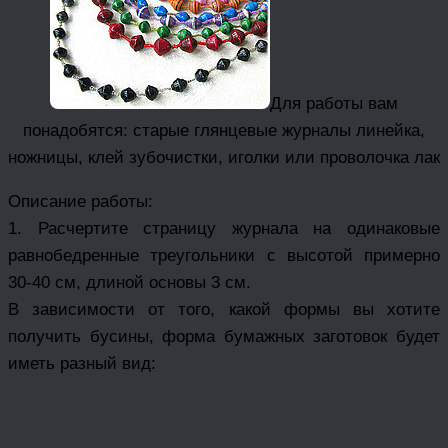
Для работы вам
понадобятся: старые глянцевые журналы линейка,
ножницы, клей зубочистки, иголки или проволочка лак
Описание работы:
1. Расчертите страницу журнала на одинаковые
равнобедренные треугольники с высотой примерно
30-40 см, длиной основы 3 см.
В зависимости от того, какой формы вы хотите
получить бусины, форма бумажных заготовок будет
иметь разный вид: