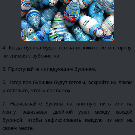
4. Когда бусина будет готова отложите ее в сторону,
не снимая с зубочистки.
5. Приступайте к следующим бусинам.
6. Когда все бусинки будут готовы, вскройте их лаком
и оставьте, чтобы лак высох.
7. Нанизывайте бусины на плотную нить или на
ленту, завязывая двойной узел между каждой
бусиной, чтобы зафиксировать каждую из них на
своем месте.