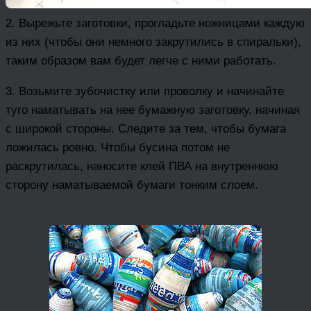
2. Вырежьте заготовки, прогладьте ножницами каждую
из них (чтобы они немного закрутились в спиральки),
таким образом вам будет легче с ними работать.
3. Возьмите зубочистку или проволку и начинайте
туго наматывать на нее бумажную заготовку, начиная
с широкой стороны. Следите за тем, чтобы бумага
ложилась ровно. Чтобы бусина потом не
раскрутилась, наносите клей ПВА на внутреннюю
сторону наматываемой бумаги тонким слоем.