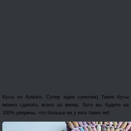
Бусы из бумаги. Супер идеи сумочек) Такие бусы
можно сделать всего за вечер. Зато вы будете на
100% уверены, что больше ни у кого таких нет.