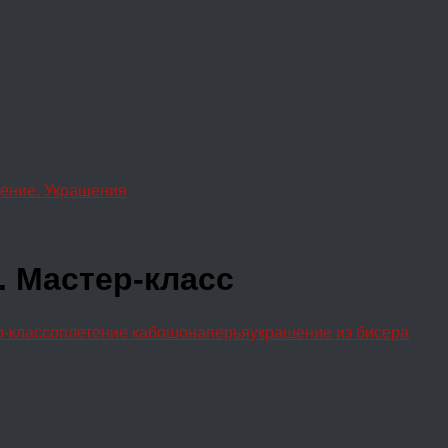
ение. Украшения
 Мастер-класс
р-класс
оплетение кабошона
перья
украшение из бисера