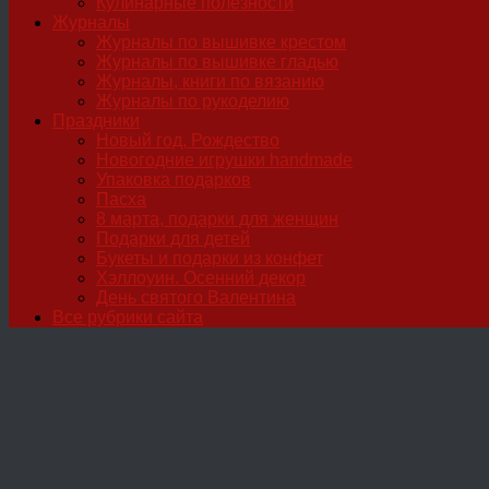
Кулинарные полезности
Журналы
Журналы по вышивке крестом
Журналы по вышивке гладью
Журналы, книги по вязанию
Журналы по рукоделию
Праздники
Новый год, Рождество
Новогодние игрушки handmade
Упаковка подарков
Пасха
8 марта, подарки для женщин
Подарки для детей
Букеты и подарки из конфет
Хэллоуин. Осенний декор
День святого Валентина
Все рубрики сайта