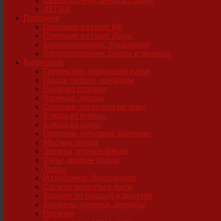
Цветы из лент, цветы из ткани
ЛЕПКА
Плетение
Плетение из газет. МК
Плетение из газет. Идеи
Бисероплетение. Украшения
Бисероплетение. Цветы и деревья
Кулинария
Грузинская, кавказская кухня
Пицца, пироги, хачапури
Выпечка сладкая
Варенье, джемы
Соленья, заготовки на зиму
Блюда из курицы
Блюда из рыбы
Пирожки, чебуреки, блинчики
Мясные блюда
Закуска, вторые блюда
Супы, жидкие блюда
Торты
Из кабачков, баклажанов
Салаты рецепты с фото
Карвинг из овощей и фруктов
Конфеты, печенье, десерты
Напитки