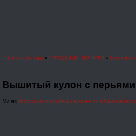
Главная страница
»
РУКОДЕЛИЕ. ТЕХНИКИ
»
Бисероплет
Вышитый кулон с перьями.
Метки:
бисероплетение
кабошоны
кулон из кабашона
масте