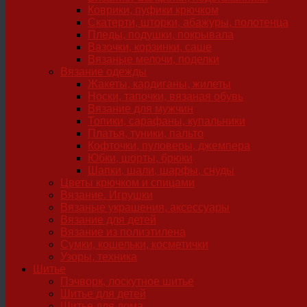
Коврики, пуфики крючком
Скатерти, шторки, абажуры, полотенца
Пледы, подушки, покрывала
Вазочки, корзинки, саше
Вязаные мелочи, поделки
Вязание одежды
Жакеты, кардиганы, жилеты
Носки, тапочки, вязаная обувь
Вязание для мужчин
Топики, сарафаны, купальники
Платья, туники, пальто
Кофточки, пуловеры, джемпера
Юбки, шорты, брюки
Шапки, шали, шарфы, снуды
Цветы крючком и спицами
Вязание. Игрушки
Вязаные украшения, аксессуары
Вязание для детей
Вязание из полиэтилена
Сумки, кошельки, косметички
Узоры, техника
Шитье
Пэчворк, лоскутное шитье
Шитье для детей
Шитье для дома