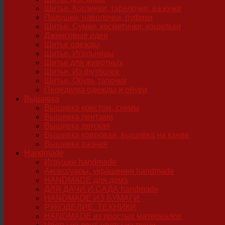
Шитье. Корзинки, тарелочки, вазочки
Подушки, наволочки, пуфики
Шитье. Сумки, косметички, кошельки
Джинсовые идеи
Шитье одежды
Шитье. Игольницы
Шитье для животных
Шитье. Из футболок
Шитье. Обувь,тапочки
Переделка одежды и обуви
Вышивка
Вышивка крестом, схемы
Вышивка лентами
Вышивка детская
Вышивка ковровая, вышивка на канве
Вышивка разная
Handmade
Игрушки handmade
Аксессуары, украшения handmade
HANDMADE для дома
ДЛЯ ДАЧИ И САДА handmade
HANDMADE ИЗ БУМАГИ
РУКОДЕЛИЕ. ТЕХНИКИ
HANDMADE из простых материалов