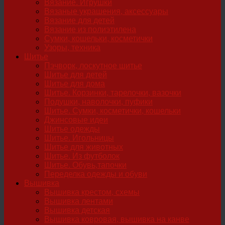
Вязание. Игрушки
Вязаные украшения, аксессуары
Вязание для детей
Вязание из полиэтилена
Сумки, кошельки, косметички
Узоры, техника
Шитье
Пэчворк, лоскутное шитье
Шитье для детей
Шитье для дома
Шитье. Корзинки, тарелочки, вазочки
Подушки, наволочки, пуфики
Шитье. Сумки, косметички, кошельки
Джинсовые идеи
Шитье одежды
Шитье. Игольницы
Шитье для животных
Шитье. Из футболок
Шитье. Обувь,тапочки
Переделка одежды и обуви
Вышивка
Вышивка крестом, схемы
Вышивка лентами
Вышивка детская
Вышивка ковровая, вышивка на канве