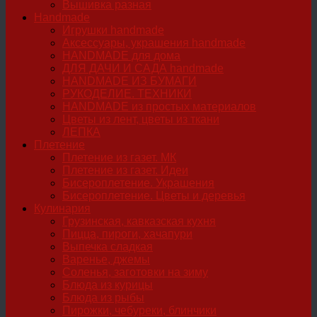
Вышивка разная
Handmade
Игрушки handmade
Аксессуары, украшения handmade
HANDMADE для дома
ДЛЯ ДАЧИ И САДА handmade
HANDMADE ИЗ БУМАГИ
РУКОДЕЛИЕ. ТЕХНИКИ
HANDMADE из простых материалов
Цветы из лент, цветы из ткани
ЛЕПКА
Плетение
Плетение из газет. МК
Плетение из газет. Идеи
Бисероплетение. Украшения
Бисероплетение. Цветы и деревья
Кулинария
Грузинская, кавказская кухня
Пицца, пироги, хачапури
Выпечка сладкая
Варенье, джемы
Соленья, заготовки на зиму
Блюда из курицы
Блюда из рыбы
Пирожки, чебуреки, блинчики