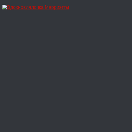
Перейти
к
содержимому