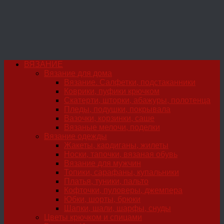
ВЯЗАНИЕ
Вязание для дома
Вязание. Салфетки, подстаканники
Коврики, пуфики крючком
Скатерти, шторки, абажуры, полотенца
Пледы, подушки, покрывала
Вазочки, корзинки, саше
Вязаные мелочи, поделки
Вязание одежды
Жакеты, кардиганы, жилеты
Носки, тапочки, вязаная обувь
Вязание для мужчин
Топики, сарафаны, купальники
Платья, туники, пальто
Кофточки, пуловеры, джемпера
Юбки, шорты, брюки
Шапки, шали, шарфы, снуды
Цветы крючком и спицами