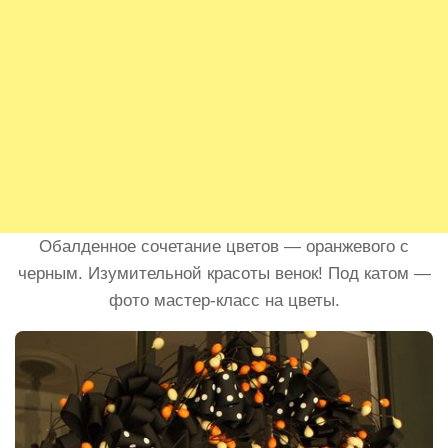
Обалденное сочетание цветов — оранжевого с
черным. Изумительной красоты венок! Под катом —
фото мастер-класс на цветы.