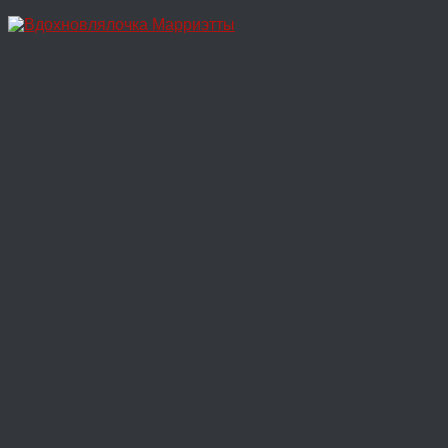
Перейти
к
содержимому