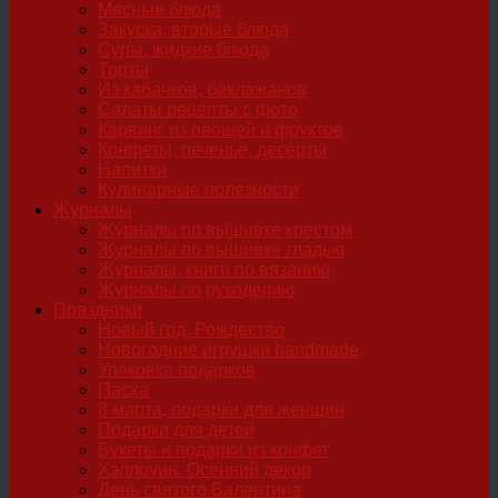
Мясные блюда
Закуска, вторые блюда
Супы, жидкие блюда
Торты
Из кабачков, баклажанов
Салаты рецепты с фото
Карвинг из овощей и фруктов
Конфеты, печенье, десерты
Напитки
Кулинарные полезности
Журналы
Журналы по вышивке крестом
Журналы по вышивке гладью
Журналы, книги по вязанию
Журналы по рукоделию
Праздники
Новый год, Рождество
Новогодние игрушки handmade
Упаковка подарков
Пасха
8 марта, подарки для женщин
Подарки для детей
Букеты и подарки из конфет
Хэллоуин. Осенний декор
День святого Валентина