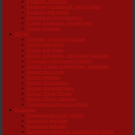
Вязание. Игрушки
Вязаные украшения, аксессуары
Вязание для детей
Вязание из полиэтилена
Сумки, кошельки, косметички
Узоры, техника
Шитье
Пэчворк, лоскутное шитье
Шитье для детей
Шитье для дома
Шитье. Корзинки, тарелочки, вазочки
Подушки, наволочки, пуфики
Шитье. Сумки, косметички, кошельки
Джинсовые идеи
Шитье одежды
Шитье. Игольницы
Шитье для животных
Шитье. Из футболок
Шитье. Обувь,тапочки
Переделка одежды и обуви
Вышивка
Вышивка крестом, схемы
Вышивка лентами
Вышивка детская
Вышивка ковровая, вышивка на канве