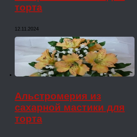
торта
12.11.2024
Альстромерия из
сахарной мастики для
торта