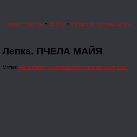
Главная страница
»
ЛЕПКА
»
Марципан, мастика, айсинг
Лепка. ПЧЕЛА МАЙЯ
Метки:
лепка
лепка для торта
мастер-класс
пчела
пчелка