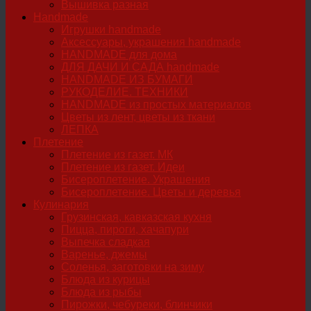
Вышивка разная
Handmade
Игрушки handmade
Аксессуары, украшения handmade
HANDMADE для дома
ДЛЯ ДАЧИ И САДА handmade
HANDMADE ИЗ БУМАГИ
РУКОДЕЛИЕ. ТЕХНИКИ
HANDMADE из простых материалов
Цветы из лент, цветы из ткани
ЛЕПКА
Плетение
Плетение из газет. МК
Плетение из газет. Идеи
Бисероплетение. Украшения
Бисероплетение. Цветы и деревья
Кулинария
Грузинская, кавказская кухня
Пицца, пироги, хачапури
Выпечка сладкая
Варенье, джемы
Соленья, заготовки на зиму
Блюда из курицы
Блюда из рыбы
Пирожки, чебуреки, блинчики