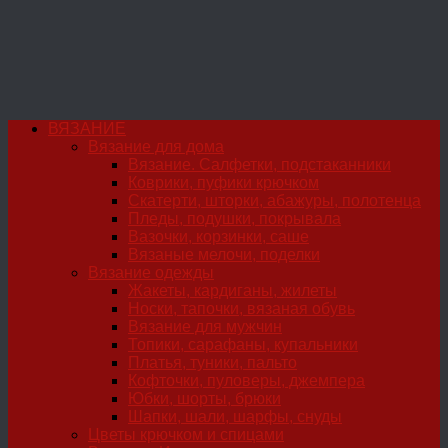
ВЯЗАНИЕ
Вязание для дома
Вязание. Салфетки, подстаканники
Коврики, пуфики крючком
Скатерти, шторки, абажуры, полотенца
Пледы, подушки, покрывала
Вазочки, корзинки, саше
Вязаные мелочи, поделки
Вязание одежды
Жакеты, кардиганы, жилеты
Носки, тапочки, вязаная обувь
Вязание для мужчин
Топики, сарафаны, купальники
Платья, туники, пальто
Кофточки, пуловеры, джемпера
Юбки, шорты, брюки
Шапки, шали, шарфы, снуды
Цветы крючком и спицами