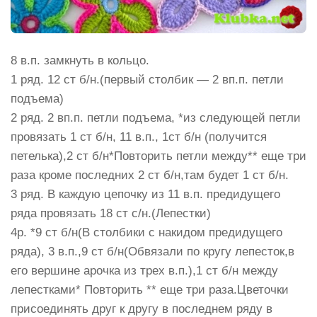
8 в.п. замкнуть в кольцо.
1 ряд. 12 ст б/н.(первый столбик — 2 вп.п. петли
подъема)
2 ряд. 2 вп.п. петли подъема, *из следующей петли
провязать 1 ст б/н, 11 в.п., 1ст б/н (получится
петелька),2 ст б/н*Повторить петли между** еще три
раза кроме последних 2 ст б/н,там будет 1 ст б/н.
3 ряд. В каждую цепочку из 11 в.п. предидущего
ряда провязать 18 ст с/н.(Лепестки)
4р. *9 ст б/н(В столбики с накидом предидущего
ряда), 3 в.п.,9 ст б/н(Обвязали по кругу лепесток,в
его вершине арочка из трех в.п.),1 ст б/н между
лепестками* Повторить ** еще три раза.Цветочки
присоединять друг к другу в последнем ряду в