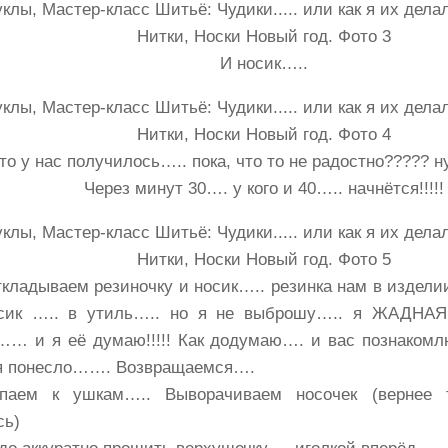
И носик…..
то у нас получилось….. пока, что то не радостно????? н
Через минут 30…. у кого и 40….. начнётся!!!!!
ткладываем резиночку и носик….. резинка нам в издели
сик ….. в утиль….. но я не выброшу….. я ЖАДНАЯ!!
… и я её думаю!!!!! Как додумаю…. и вас познаком
я понесло……. Возвращаемся….
упаем к ушкам….. Выворачиваем носочек (вернее 
сь)