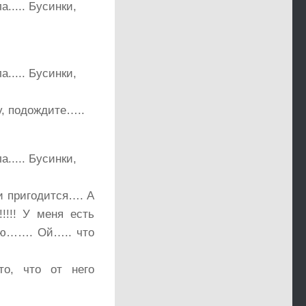
у, подождите…..
и пригодится…. А
!!! У меня есть
лю……. Ой….. что
то, что от него