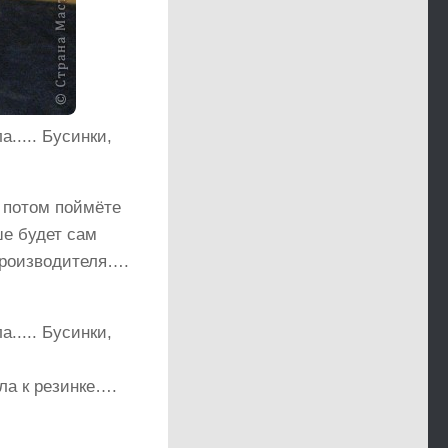
 потом поймёте
е будет сам
производителя….
ла к резинке….