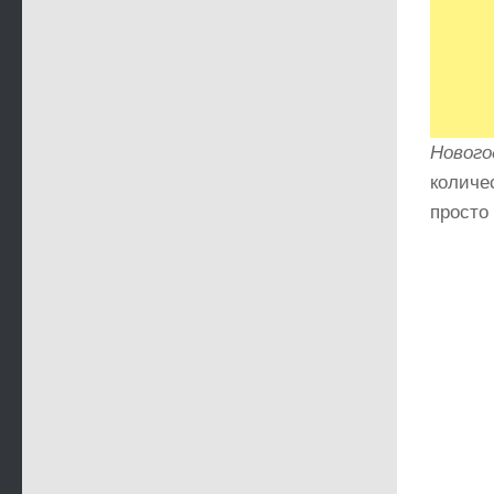
Новог
количе
просто