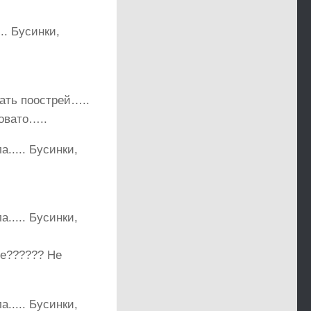
лать поострей…..
овато…..
те?????? Не