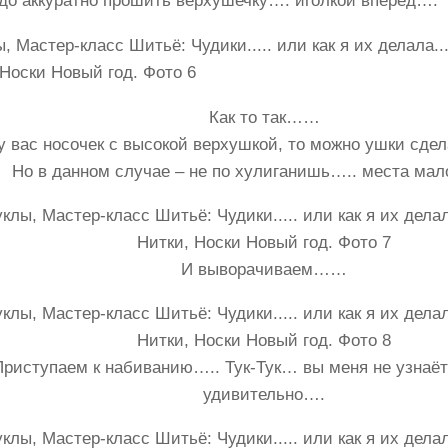
до аккуратно прошить верхушечку…. иголкой вперёд….
Как то так……
у вас носочек с высокой верхушкой, то можно ушки сде
Но в данном случае – не по хулиганишь….. места мал
И выворачиваем……
Приступаем к набиванию….. Тук-Тук… вы меня не узнаё
удивительно….