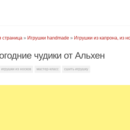
я страница
»
Игрушки handmade
»
Игрушки из капрона, из н
огодние чудики от Альхен
игрушки из носков
мастер-класс
сшить игрушку