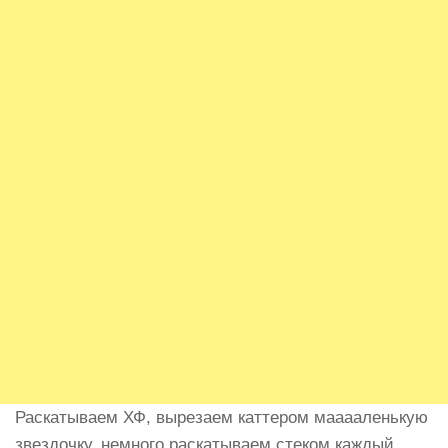
Раскатываем ХФ, вырезаем каттером мааааленькую
звездочку, немного раскатываем стеком каждый