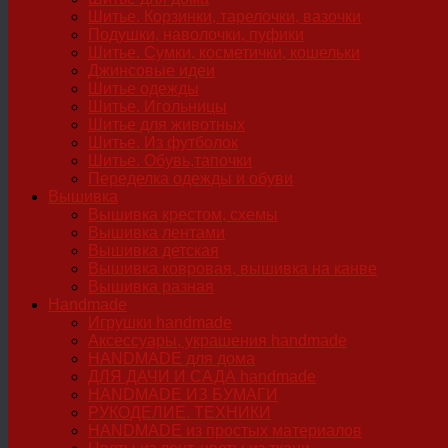
Шитье. Корзинки, тарелочки, вазочки
Подушки, наволочки, пуфики
Шитье. Сумки, косметички, кошельки
Джинсовые идеи
Шитье одежды
Шитье. Игольницы
Шитье для животных
Шитье. Из футболок
Шитье. Обувь,тапочки
Переделка одежды и обуви
Вышивка
Вышивка крестом, схемы
Вышивка лентами
Вышивка детская
Вышивка ковровая, вышивка на канве
Вышивка разная
Handmade
Игрушки handmade
Аксессуары, украшения handmade
HANDMADE для дома
ДЛЯ ДАЧИ И САДА handmade
HANDMADE ИЗ БУМАГИ
РУКОДЕЛИЕ. ТЕХНИКИ
HANDMADE из простых материалов