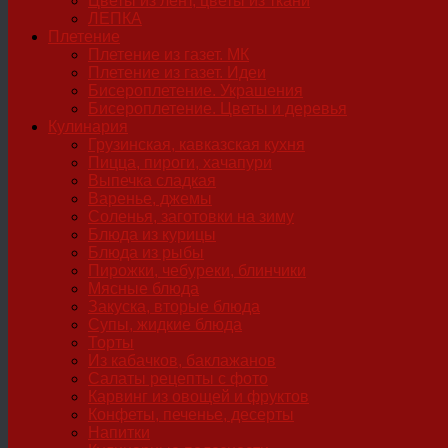
Цветы из лент, цветы из ткани
ЛЕПКА
Плетение
Плетение из газет. МК
Плетение из газет. Идеи
Бисероплетение. Украшения
Бисероплетение. Цветы и деревья
Кулинария
Грузинская, кавказская кухня
Пицца, пироги, хачапури
Выпечка сладкая
Варенье, джемы
Соленья, заготовки на зиму
Блюда из курицы
Блюда из рыбы
Пирожки, чебуреки, блинчики
Мясные блюда
Закуска, вторые блюда
Супы, жидкие блюда
Торты
Из кабачков, баклажанов
Салаты рецепты с фото
Карвинг из овощей и фруктов
Конфеты, печенье, десерты
Напитки