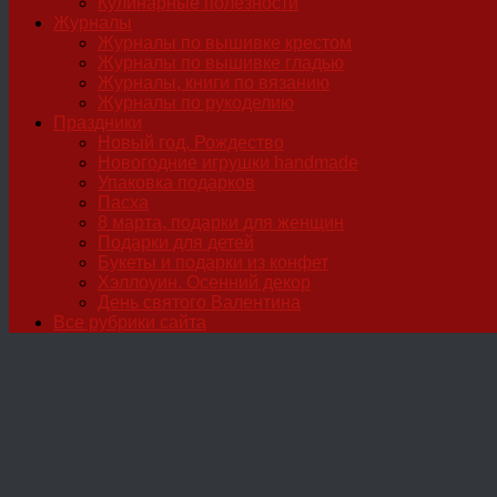
Кулинарные полезности
Журналы
Журналы по вышивке крестом
Журналы по вышивке гладью
Журналы, книги по вязанию
Журналы по рукоделию
Праздники
Новый год, Рождество
Новогодние игрушки handmade
Упаковка подарков
Пасха
8 марта, подарки для женщин
Подарки для детей
Букеты и подарки из конфет
Хэллоуин. Осенний декор
День святого Валентина
Все рубрики сайта