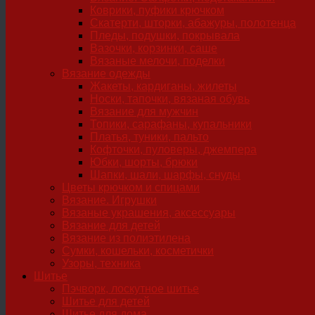
Коврики, пуфики крючком
Скатерти, шторки, абажуры, полотенца
Пледы, подушки, покрывала
Вазочки, корзинки, саше
Вязаные мелочи, поделки
Вязание одежды
Жакеты, кардиганы, жилеты
Носки, тапочки, вязаная обувь
Вязание для мужчин
Топики, сарафаны, купальники
Платья, туники, пальто
Кофточки, пуловеры, джемпера
Юбки, шорты, брюки
Шапки, шали, шарфы, снуды
Цветы крючком и спицами
Вязание. Игрушки
Вязаные украшения, аксессуары
Вязание для детей
Вязание из полиэтилена
Сумки, кошельки, косметички
Узоры, техника
Шитье
Пэчворк, лоскутное шитье
Шитье для детей
Шитье для дома