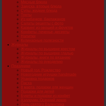
Мясные блюда
Закуска, вторые блюда
Супы, жидкие блюда
Торты
Из кабачков, баклажанов
Салаты рецепты с фото
Карвинг из овощей и фруктов
Конфеты, печенье, десерты
Напитки
Кулинарные полезности
Журналы
Журналы по вышивке крестом
Журналы по вышивке гладью
Журналы, книги по вязанию
Журналы по рукоделию
Праздники
Новый год, Рождество
Новогодние игрушки handmade
Упаковка подарков
Пасха
8 марта, подарки для женщин
Подарки для детей
Букеты и подарки из конфет
Хэллоуин. Осенний декор
День святого Валентина