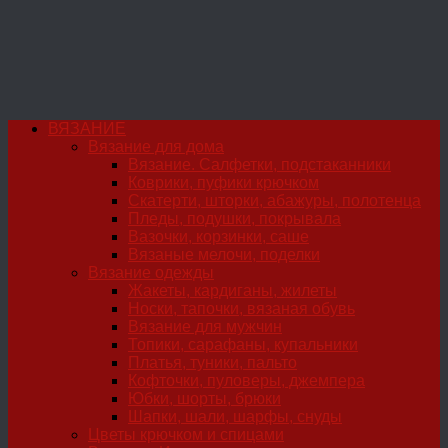
ВЯЗАНИЕ
Вязание для дома
Вязание. Салфетки, подстаканники
Коврики, пуфики крючком
Скатерти, шторки, абажуры, полотенца
Пледы, подушки, покрывала
Вазочки, корзинки, саше
Вязаные мелочи, поделки
Вязание одежды
Жакеты, кардиганы, жилеты
Носки, тапочки, вязаная обувь
Вязание для мужчин
Топики, сарафаны, купальники
Платья, туники, пальто
Кофточки, пуловеры, джемпера
Юбки, шорты, брюки
Шапки, шали, шарфы, снуды
Цветы крючком и спицами