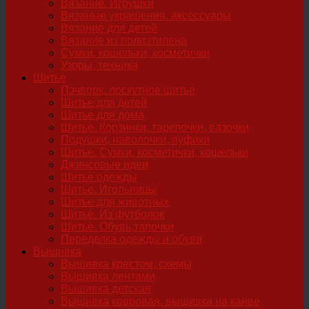
Вязание. Игрушки
Вязаные украшения, аксессуары
Вязание для детей
Вязание из полиэтилена
Сумки, кошельки, косметички
Узоры, техника
Шитье
Пэчворк, лоскутное шитье
Шитье для детей
Шитье для дома
Шитье. Корзинки, тарелочки, вазочки
Подушки, наволочки, пуфики
Шитье. Сумки, косметички, кошельки
Джинсовые идеи
Шитье одежды
Шитье. Игольницы
Шитье для животных
Шитье. Из футболок
Шитье. Обувь,тапочки
Переделка одежды и обуви
Вышивка
Вышивка крестом, схемы
Вышивка лентами
Вышивка детская
Вышивка ковровая, вышивка на канве