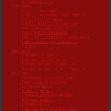
Вышивка разная
Handmade
Игрушки handmade
Аксессуары, украшения handmade
HANDMADE для дома
ДЛЯ ДАЧИ И САДА handmade
HANDMADE ИЗ БУМАГИ
РУКОДЕЛИЕ. ТЕХНИКИ
HANDMADE из простых материалов
Цветы из лент, цветы из ткани
ЛЕПКА
Плетение
Плетение из газет. МК
Плетение из газет. Идеи
Бисероплетение. Украшения
Бисероплетение. Цветы и деревья
Кулинария
Грузинская, кавказская кухня
Пицца, пироги, хачапури
Выпечка сладкая
Варенье, джемы
Соленья, заготовки на зиму
Блюда из курицы
Блюда из рыбы
Пирожки, чебуреки, блинчики