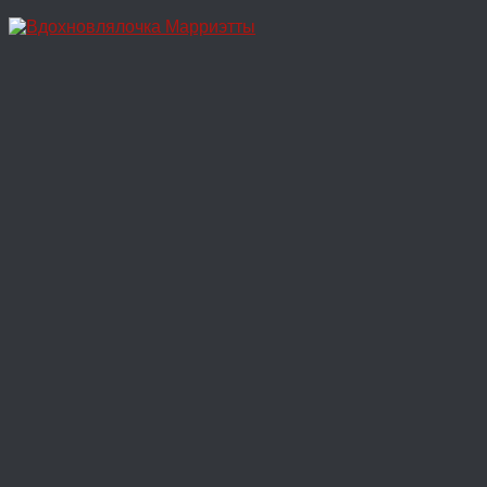
Перейти
к
содержимому