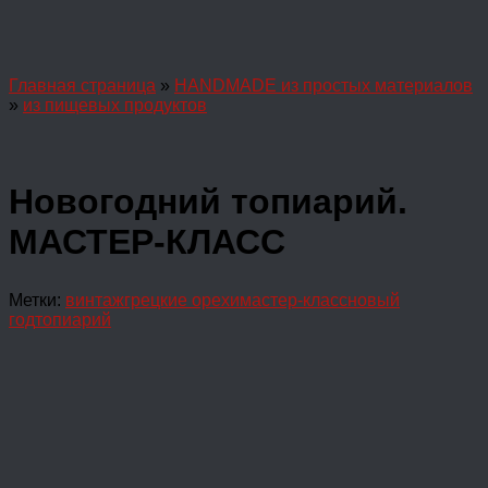
Главная страница
»
HANDMADE из простых материалов
»
из пищевых продуктов
Новогодний топиарий.
МАСТЕР-КЛАСС
Метки:
винтаж
грецкие орехи
мастер-класс
новый
год
топиарий