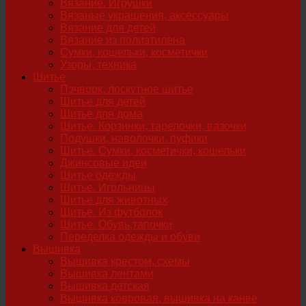
Вязание. Игрушки
Вязаные украшения, аксессуары
Вязание для детей
Вязание из полиэтилена
Сумки, кошельки, косметички
Узоры, техника
Шитье
Пэчворк, лоскутное шитье
Шитье для детей
Шитье для дома
Шитье. Корзинки, тарелочки, вазочки
Подушки, наволочки, пуфики
Шитье. Сумки, косметички, кошельки
Джинсовые идеи
Шитье одежды
Шитье. Игольницы
Шитье для животных
Шитье. Из футболок
Шитье. Обувь,тапочки
Переделка одежды и обуви
Вышивка
Вышивка крестом, схемы
Вышивка лентами
Вышивка детская
Вышивка ковровая, вышивка на канве