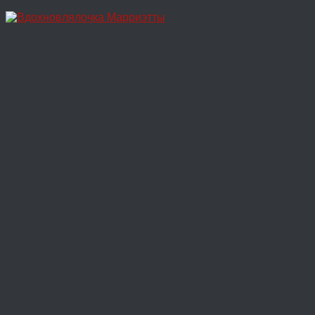
Перейти
к
содержимому