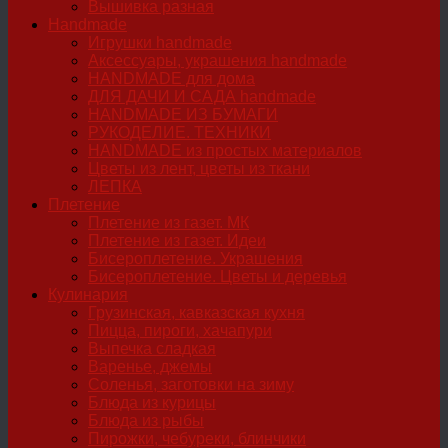
Вышивка разная
Handmade
Игрушки handmade
Аксессуары, украшения handmade
HANDMADE для дома
ДЛЯ ДАЧИ И САДА handmade
HANDMADE ИЗ БУМАГИ
РУКОДЕЛИЕ. ТЕХНИКИ
HANDMADE из простых материалов
Цветы из лент, цветы из ткани
ЛЕПКА
Плетение
Плетение из газет. МК
Плетение из газет. Идеи
Бисероплетение. Украшения
Бисероплетение. Цветы и деревья
Кулинария
Грузинская, кавказская кухня
Пицца, пироги, хачапури
Выпечка сладкая
Варенье, джемы
Соленья, заготовки на зиму
Блюда из курицы
Блюда из рыбы
Пирожки, чебуреки, блинчики