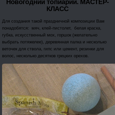
Новогодний топиарий. МАСТЕР-
КЛАСС
Для создания такой праздничной композиции Вам
понадобятся: мяч, клей-пистолет, белая краска,
губка, искусственный мох, горшок (желательно
выбрать потяжелее), деревянная палка и несколько
веточек для ствола, гипс или цемент, резинки для
волос, несколько десятков грецких орехов.