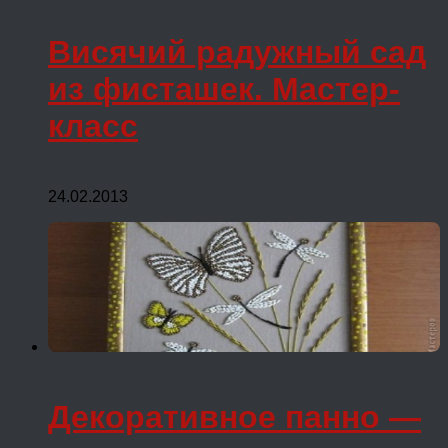
Висячий радужный сад
из фисташек. Мастер-
класс
24.02.2013
Декоративное панно —