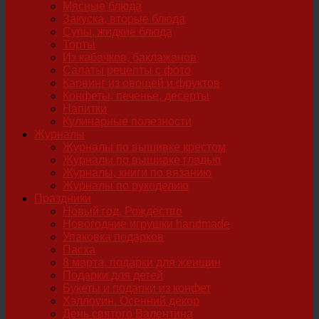
Мясные блюда
Закуска, вторые блюда
Супы, жидкие блюда
Торты
Из кабачков, баклажанов
Салаты рецепты с фото
Карвинг из овощей и фруктов
Конфеты, печенье, десерты
Напитки
Кулинарные полезности
Журналы
Журналы по вышивке крестом
Журналы по вышивке гладью
Журналы, книги по вязанию
Журналы по рукоделию
Праздники
Новый год, Рождество
Новогодние игрушки handmade
Упаковка подарков
Пасха
8 марта, подарки для женщин
Подарки для детей
Букеты и подарки из конфет
Хэллоуин. Осенний декор
День святого Валентина