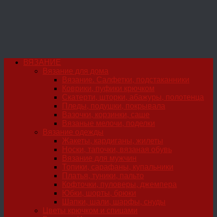
ВЯЗАНИЕ
Вязание для дома
Вязание. Салфетки, подстаканники
Коврики, пуфики крючком
Скатерти, шторки, абажуры, полотенца
Пледы, подушки, покрывала
Вазочки, корзинки, саше
Вязаные мелочи, поделки
Вязание одежды
Жакеты, кардиганы, жилеты
Носки, тапочки, вязаная обувь
Вязание для мужчин
Топики, сарафаны, купальники
Платья, туники, пальто
Кофточки, пуловеры, джемпера
Юбки, шорты, брюки
Шапки, шали, шарфы, снуды
Цветы крючком и спицами