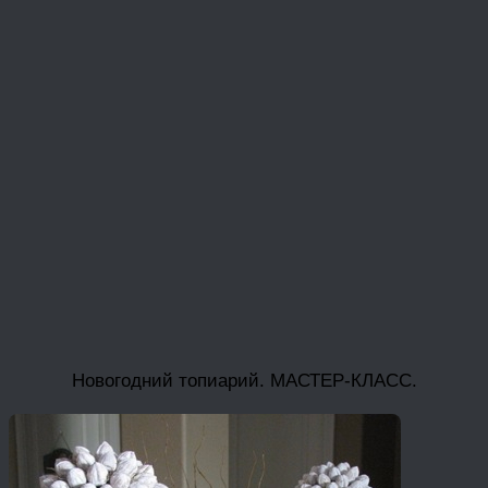
Новогодний топиарий. МАСТЕР-КЛАСС.