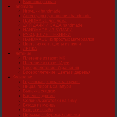
Вышивка разная
Handmade
Игрушки handmade
Аксессуары, украшения handmade
HANDMADE для дома
ДЛЯ ДАЧИ И САДА handmade
HANDMADE ИЗ БУМАГИ
РУКОДЕЛИЕ. ТЕХНИКИ
HANDMADE из простых материалов
Цветы из лент, цветы из ткани
ЛЕПКА
Плетение
Плетение из газет. МК
Плетение из газет. Идеи
Бисероплетение. Украшения
Бисероплетение. Цветы и деревья
Кулинария
Грузинская, кавказская кухня
Пицца, пироги, хачапури
Выпечка сладкая
Варенье, джемы
Соленья, заготовки на зиму
Блюда из курицы
Блюда из рыбы
Пирожки, чебуреки, блинчики