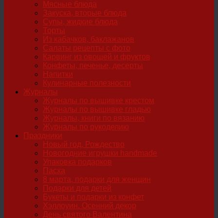
Мясные блюда
Закуска, вторые блюда
Супы, жидкие блюда
Торты
Из кабачков, баклажанов
Салаты рецепты с фото
Карвинг из овощей и фруктов
Конфеты, печенье, десерты
Напитки
Кулинарные полезности
Журналы
Журналы по вышивке крестом
Журналы по вышивке гладью
Журналы, книги по вязанию
Журналы по рукоделию
Праздники
Новый год, Рождество
Новогодние игрушки handmade
Упаковка подарков
Пасха
8 марта, подарки для женщин
Подарки для детей
Букеты и подарки из конфет
Хэллоуин. Осенний декор
День святого Валентина