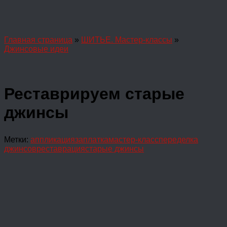
Главная страница
»
ШИТЬЕ. Мастер-классы
»
Джинсовые идеи
Реставрируем старые
джинсы
Метки:
аппликация
заплатка
мастер-класс
переделка
джинсов
реставрация
старые джинсы