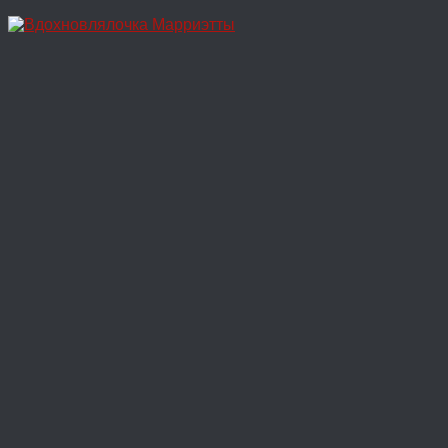
Перейти
к
содержимому