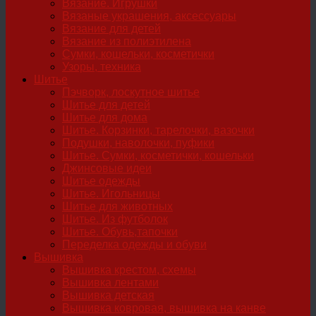
Вязание. Игрушки
Вязаные украшения, аксессуары
Вязание для детей
Вязание из полиэтилена
Сумки, кошельки, косметички
Узоры, техника
Шитье
Пэчворк, лоскутное шитье
Шитье для детей
Шитье для дома
Шитье. Корзинки, тарелочки, вазочки
Подушки, наволочки, пуфики
Шитье. Сумки, косметички, кошельки
Джинсовые идеи
Шитье одежды
Шитье. Игольницы
Шитье для животных
Шитье. Из футболок
Шитье. Обувь,тапочки
Переделка одежды и обуви
Вышивка
Вышивка крестом, схемы
Вышивка лентами
Вышивка детская
Вышивка ковровая, вышивка на канве