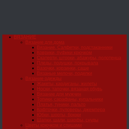
ВЯЗАНИЕ
Вязание для дома
Вязание. Салфетки, подстаканники
Коврики, пуфики крючком
Скатерти, шторки, абажуры, полотенца
Пледы, подушки, покрывала
Вазочки, корзинки, саше
Вязаные мелочи, поделки
Вязание одежды
Жакеты, кардиганы, жилеты
Носки, тапочки, вязаная обувь
Вязание для мужчин
Топики, сарафаны, купальники
Платья, туники, пальто
Кофточки, пуловеры, джемпера
Юбки, шорты, брюки
Шапки, шали, шарфы, снуды
Цветы крючком и спицами