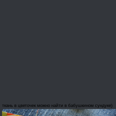
ткань в цветочек можно найти в бабушкином сундуке)